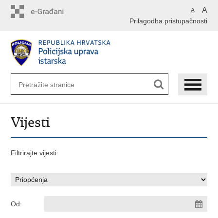
Preskoči
A
A
na
Prilagodba pristupačnosti
glavni
sadržaj
Vijesti
Filtrirajte vijesti:
Od: