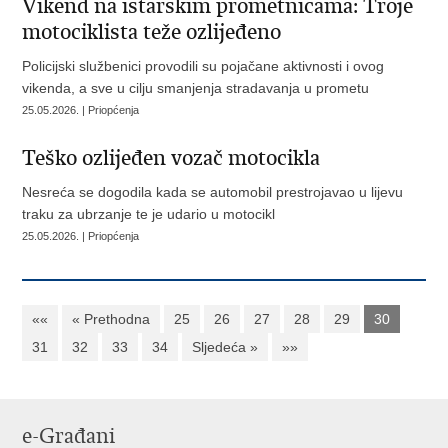
Vikend na istarskim prometnicama: Troje
motociklista teže ozlijeđeno
Policijski službenici provodili su pojačane aktivnosti i ovog
vikenda, a sve u cilju smanjenja stradavanja u prometu
25.05.2026. | Priopćenja
Teško ozlijeđen vozač motocikla
Nesreća se dogodila kada se automobil prestrojavao u lijevu
traku za ubrzanje te je udario u motocikl
25.05.2026. | Priopćenja
««
« Prethodna
25
26
27
28
29
30
31
32
33
34
Sljedeća »
»»
e-Građani