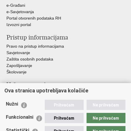
e-Građani
e-Savjetovanja
Portal otvorenih podataka RH
Izvozni portal
Pristup informacijama
Pravo na pristup informacijama
Savjetovanje
Zaštita osobnih podataka
Zapošljavanje
Školovanje
Važne poveznice
Ova stranica upotrebljava kolačiće
Ministarstvo unutarnjih poslova
Sindikati
Nužni
Prihvaćam
Ne prihvaćam
Udruge
Dom zdravlja MUP-a
Funkcionalni
Prihvaćam
Ne prihvaćam
Policijska akademija
Muzej policije
Statistički