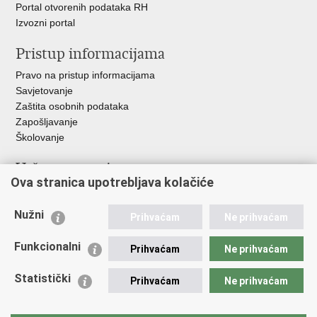
Portal otvorenih podataka RH
Izvozni portal
Pristup informacijama
Pravo na pristup informacijama
Savjetovanje
Zaštita osobnih podataka
Zapošljavanje
Školovanje
Važne poveznice
Ova stranica upotrebljava kolačiće
Ministarstvo unutarnjih poslova
Sindikati
Nužni
Prihvaćam
Ne prihvaćam
Udruge
Dom zdravlja MUP-a
Funkcionalni
Prihvaćam
Ne prihvaćam
Policijska akademija
Muzej policije
Statistički
Prihvaćam
Ne prihvaćam
Zaklada policijske solidarnosti
Centar za forenzična ispitivanja, istraživanja i vještačenja "Ivan
Vučetić"