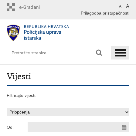
Preskoči
A
A
na
Prilagodba pristupačnosti
glavni
sadržaj
Vijesti
Filtrirajte vijesti:
Od: