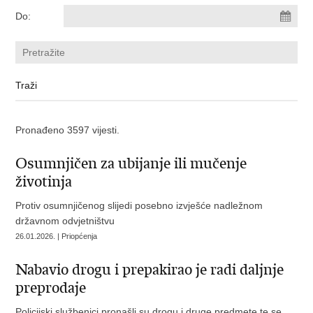
Do:
Pronađeno 3597 vijesti.
Osumnjičen za ubijanje ili mučenje
životinja
Protiv osumnjičenog slijedi posebno izvješće nadležnom
državnom odvjetništvu
26.01.2026. | Priopćenja
Nabavio drogu i prepakirao je radi daljnje
preprodaje
Policijski službenici pronašli su drogu i druge predmete te se