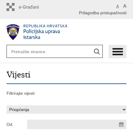
Preskoči
A
A
na
Prilagodba pristupačnosti
glavni
sadržaj
Vijesti
Filtrirajte vijesti:
Od: