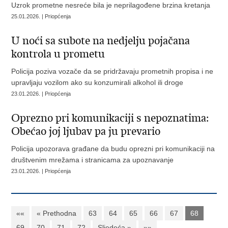
Uzrok prometne nesreće bila je neprilagođene brzina kretanja
25.01.2026. | Priopćenja
U noći sa subote na nedjelju pojačana
kontrola u prometu
Policija poziva vozače da se pridržavaju prometnih propisa i ne
upravljaju vozilom ako su konzumirali alkohol ili droge
23.01.2026. | Priopćenja
Oprezno pri komunikaciji s nepoznatima:
Obećao joj ljubav pa ju prevario
Policija upozorava građane da budu oprezni pri komunikaciji na
društvenim mrežama i stranicama za upoznavanje
23.01.2026. | Priopćenja
««
« Prethodna
63
64
65
66
67
68
69
70
71
72
Sljedeća »
»»