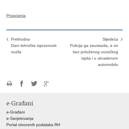
Priopćenja
Prethodna
Sljedeća
Dani tehničke ispravnosti
Policija ga zaustavila, a on
vozila
bez položenog vozačkog
ispita i u ukradenom
automobilu
Ispiši
Podijeli
Podijeli
Podijeli
stranicu
na
na
na
e-Građani
Facebooku
Twitteru
Google
+
e-Građani
e-Savjetovanja
Portal otvorenih podataka RH