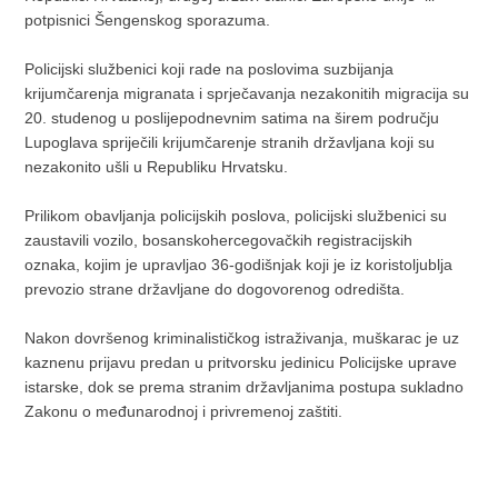
potpisnici Šengenskog sporazuma.
Policijski službenici koji rade na poslovima suzbijanja
krijumčarenja migranata i sprječavanja nezakonitih migracija su
20. studenog u poslijepodnevnim satima na širem području
Lupoglava spriječili krijumčarenje stranih državljana koji su
nezakonito ušli u Republiku Hrvatsku.
Prilikom obavljanja policijskih poslova, policijski službenici su
zaustavili vozilo, bosanskohercegovačkih registracijskih
oznaka, kojim je upravljao 36-godišnjak koji je iz koristoljublja
prevozio strane državljane do dogovorenog odredišta.
Nakon dovršenog kriminalističkog istraživanja, muškarac je uz
kaznenu prijavu predan u pritvorsku jedinicu Policijske uprave
istarske, dok se prema stranim državljanima postupa sukladno
Zakonu o međunarodnoj i privremenoj zaštiti.