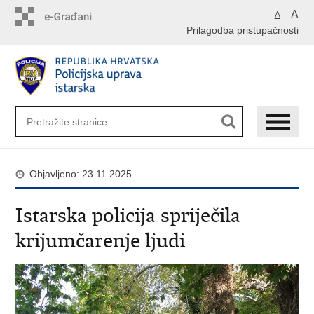
Preskoči
A
A
na
Prilagodba pristupačnosti
glavni
sadržaj
Objavljeno: 23.11.2025.
Istarska policija spriječila
krijumčarenje ljudi