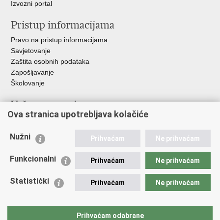
Izvozni portal
Pristup informacijama
Pravo na pristup informacijama
Savjetovanje
Zaštita osobnih podataka
Zapošljavanje
Školovanje
Važne poveznice
Ova stranica upotrebljava kolačiće
Ministarstvo unutarnjih poslova
Sindikati
Nužni
Prihvaćam
Ne prihvaćam
Udruge
Dom zdravlja MUP-a
Funkcionalni
Prihvaćam
Ne prihvaćam
Policijska akademija
Muzej policije
Statistički
Prihvaćam
Ne prihvaćam
Zaklada policijske solidarnosti
Centar za forenzična ispitivanja, istraživanja i vještačenja "Ivan
Vučetić"
Prihvaćam odabrane
Policijske uprave