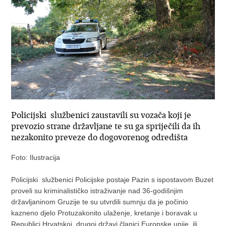
Policijski službenici zaustavili su vozača koji je
prevozio strane državljane te su ga spriječili da ih
nezakonito preveze do dogovorenog odredišta
Foto: Ilustracija
Policijski službenici Policijske postaje Pazin s ispostavom Buzet
proveli su kriminalističko istraživanje nad 36-godišnjim
državljaninom Gruzije te su utvrdili sumnju da je počinio
kazneno djelo Protuzakonito ulaženje, kretanje i boravak u
Republici Hrvatskoj, drugoj državi članici Europske unije ili