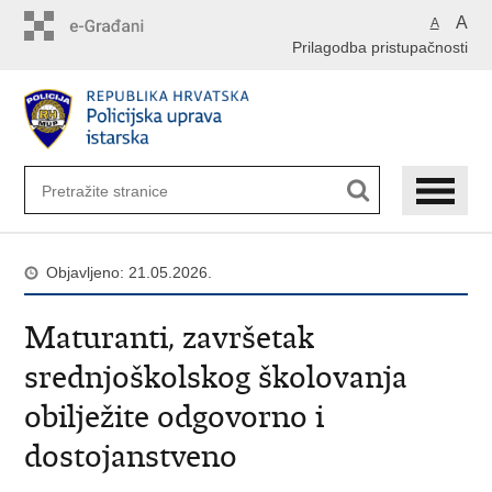
Preskoči
A
A
na
Prilagodba pristupačnosti
glavni
sadržaj
Objavljeno: 21.05.2026.
Maturanti, završetak
srednjoškolskog školovanja
obilježite odgovorno i
dostojanstveno