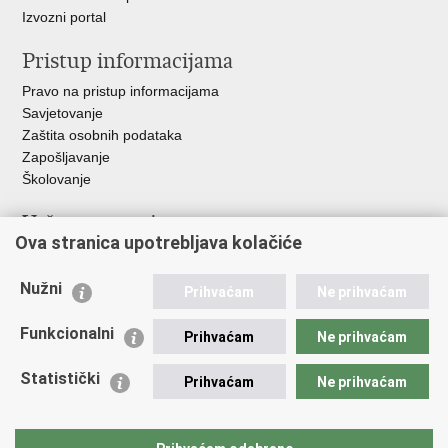
Izvozni portal
Pristup informacijama
Pravo na pristup informacijama
Savjetovanje
Zaštita osobnih podataka
Zapošljavanje
Školovanje
Važne poveznice
Ova stranica upotrebljava kolačiće
Ministarstvo unutarnjih poslova
Sindikati
Nužni
Prihvaćam
Ne prihvaćam
Udruge
Dom zdravlja MUP-a
Funkcionalni
Prihvaćam
Ne prihvaćam
Policijska akademija
Muzej policije
Statistički
Prihvaćam
Ne prihvaćam
Zaklada policijske solidarnosti
Centar za forenzična ispitivanja, istraživanja i vještačenja "Ivan
Vučetić"