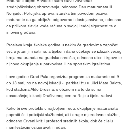
Maturanti diljem Hrvatske sutra slave završetak
srednjoškolskog obrazovanja, odnosno Dan maturanata ili
Norijadu. Policijska uprava istarska tim povodom poziva
maturante da ga obilježe odgovorno i dostojanstveno, odnosno
da prilikom slavlja vode računa o svojoj i tuđoj sigurnosti te o
imovini građana.
Proslava kraja školske godine u nekim će gradovima započeti
već u jutarnjim satima, a tijekom dana očekuje se izlazak većeg
broja maturanata na gradska središta, odnosno ulice i trgove te
njihovo okupljanje u parkovima ili na sportskim igralištima.
I ove godine Grad Pula organizira program za maturante od 9
do 13 sati, no na novoj lokaciji - parkiralištu u Ulici Mate Balote,
kod stadiona Aldo Drosina, s obzirom na to da su na
dosadašnjoj lokaciji Društvenog centra Rojc u tijeku radovi.
Kako bi sve proteklo u najboljem redu, okupljanje maturanata
popratit će i policijski službenici, ali i druge mjerodavne službe,
odnosno Crveni križ i profesori srednjih škola, dok će cijelu
manifestaciju osiguravati i redari.