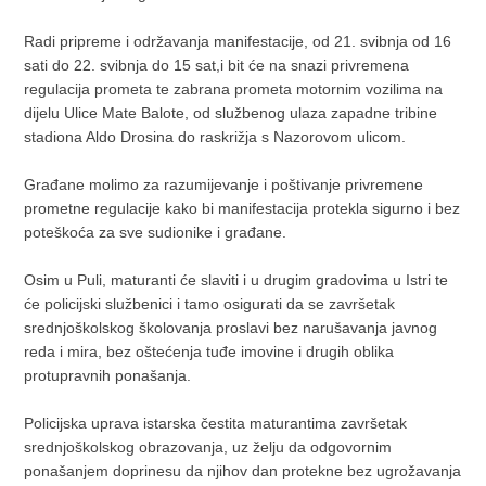
Radi pripreme i održavanja manifestacije, od 21. svibnja od 16
sati do 22. svibnja do 15 sat,i bit će na snazi privremena
regulacija prometa te zabrana prometa motornim vozilima na
dijelu Ulice Mate Balote, od službenog ulaza zapadne tribine
stadiona Aldo Drosina do raskrižja s Nazorovom ulicom.
Građane molimo za razumijevanje i poštivanje privremene
prometne regulacije kako bi manifestacija protekla sigurno i bez
poteškoća za sve sudionike i građane.
Osim u Puli, maturanti će slaviti i u drugim gradovima u Istri te
će policijski službenici i tamo osigurati da se završetak
srednjoškolskog školovanja proslavi bez narušavanja javnog
reda i mira, bez oštećenja tuđe imovine i drugih oblika
protupravnih ponašanja.
Policijska uprava istarska čestita maturantima završetak
srednjoškolskog obrazovanja, uz želju da odgovornim
ponašanjem doprinesu da njihov dan protekne bez ugrožavanja