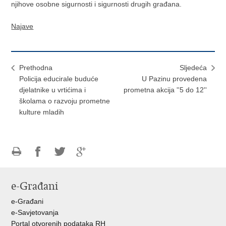
njihove osobne sigurnosti i sigurnosti drugih građana.
Najave
Prethodna
Sljedeća
Policija educirale buduće
U Pazinu provedena
djelatnike u vrtićima i
prometna akcija ''5 do 12''
školama o razvoju prometne
kulture mladih
Ispiši
Podijeli
Podijeli
Podijeli
stranicu
na
na
na
e-Građani
Facebooku
Twitteru
Google
+
e-Građani
e-Savjetovanja
Portal otvorenih podataka RH