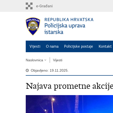
Preskoči
na
glavni
sadržaj
Vijesti
O nama
Policijske postaje
Kontakt 
Naslovnica
Vijesti
Objavljeno: 19.11.2025.
Najava prometne akcije