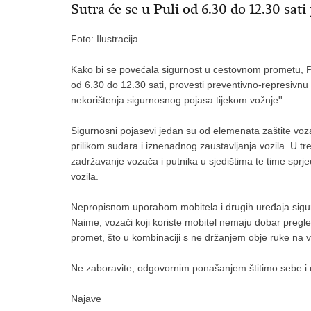
Sutra će se u Puli od 6.30 do 12.30 sat
Foto: Ilustracija
Kako bi se povećala sigurnost u cestovnom prometu, Po
od 6.30 do 12.30 sati, provesti preventivno-represivn
nekorištenja sigurnosnog pojasa tijekom vožnje''.
Sigurnosni pojasevi jedan su od elemenata zaštite voza
prilikom sudara i iznenadnog zaustavljanja vozila. U t
zadržavanje vozača i putnika u sjedištima te time sprječ
vozila.
Nepropisnom uporabom mobitela i drugih uređaja sigurn
Naime, vozači koji koriste mobitel nemaju dobar pregle
promet, što u kombinaciji s ne držanjem obje ruke na
Ne zaboravite, odgovornim ponašanjem štitimo sebe i 
Najave