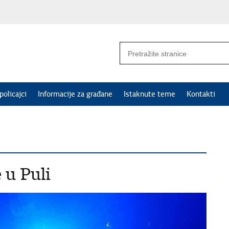
policajci
Informacije za građane
Istaknute teme
Kontakti
 u Puli