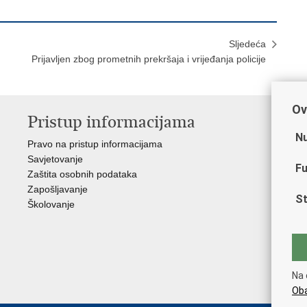
Sljedeća
Prijavljen zbog prometnih prekršaja i vrijeđanja policije
Ov
Pristup informacijama
V
Nu
Pravo na pristup informacijama
Min
Savjetovanje
Sin
Fu
Zaštita osobnih podataka
Ud
Zapošljavanje
Dom
St
Školovanje
Pol
Muz
Zak
Cen
"Iv
Na 
Pol
Oba