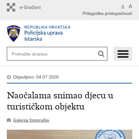
Preskoči
A
A
na
Prilagodba pristupačnosti
glavni
sadržaj
Objavljeno: 04.07.2026.
Naočalama snimao djecu u
turističkom objektu
Galerija fotografija