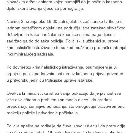
slovačkim državljaninom kojeg sumnjiči da je počinio kazneno
djelo iskorištavanje djece za pornografiju.
Naime, 2. srpnja oko 16.30 sati djelatnik zaštitarske tvrtke je u
jednom turističkom objektu na području Istre zatekao slovačkog
državljanina kako naočalama kriomice snima nagu djecu i
zadržao ga do dolaska policije. Policijski službenici su proveli
kriminalističko istraživanje te su kod muškarca pronašli materijal
inkriminirajućeg sadržaja.
Po dovršetku kriminalističkog istraživanja, osumnjičeni je 3.
srpnja u poslijepodnevnim satima uz kaznenu prijavu priveden
u pritvorsku jedinicu Policijske uprave istarske.
Ovakva kriminalistička istraživanja pokazuju da je javnost sve
više osviještena o problemu snimanja djece i da građani
prepoznaju sumnjivo ponašanje, što omogućuje pravovremenu
reakciju policije i privođenje počinitelja.
Policija apelira na roditelje da čuvaju svoju djecu i da prate gdje
su i što rade na plaži. Obucite djeci kupaće kostime, a ukoliko