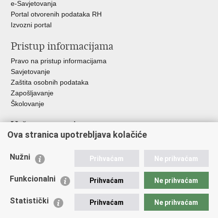
e-Savjetovanja
Portal otvorenih podataka RH
Izvozni portal
Pristup informacijama
Pravo na pristup informacijama
Savjetovanje
Zaštita osobnih podataka
Zapošljavanje
Školovanje
Važne poveznice
Ova stranica upotrebljava kolačiće
Ministarstvo unutarnjih poslova
Sindikati
Nužni
Prihvaćam
Ne prihvaćam
Udruge
Dom zdravlja MUP-a
Funkcionalni
Prihvaćam
Ne prihvaćam
Policijska akademija
Muzej policije
Statistički
Prihvaćam
Ne prihvaćam
Zaklada policijske solidarnosti
Centar za forenzična ispitivanja, istraživanja i vještačenja "Ivan