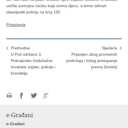
uočite sumnjivu osobu koja snima djecu, o tome odmah
obavijestiti policiju na broj 192.
Priopćenja
Prethodna
Sljedeća
U Puli održano 3.
Prijavljen zbog prometnih
Pokrajinsko hodočašće
prekršaja i lošeg postupanja
hrvatske vojske, policije i
prema životinji
branitelja
Ispiši
Podijeli
Podijeli
Podijeli
stranicu
na
na
na
e-Građani
Facebooku
Twitteru
Google
+
e-Građani