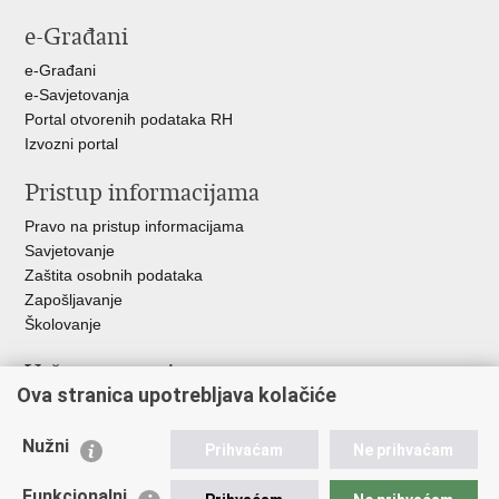
stranicu
na
na
na
e-Građani
Facebooku
Twitteru
Google
+
e-Građani
e-Savjetovanja
Portal otvorenih podataka RH
Izvozni portal
Pristup informacijama
Pravo na pristup informacijama
Savjetovanje
Zaštita osobnih podataka
Zapošljavanje
Školovanje
Važne poveznice
Ova stranica upotrebljava kolačiće
Ministarstvo unutarnjih poslova
Sindikati
Nužni
Prihvaćam
Ne prihvaćam
Udruge
Dom zdravlja MUP-a
Funkcionalni