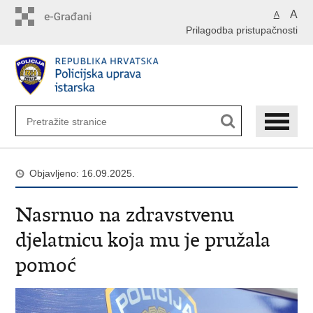
Preskoči
A
A
na
Prilagodba pristupačnosti
glavni
sadržaj
Objavljeno: 16.09.2025.
Nasrnuo na zdravstvenu
djelatnicu koja mu je pružala
pomoć