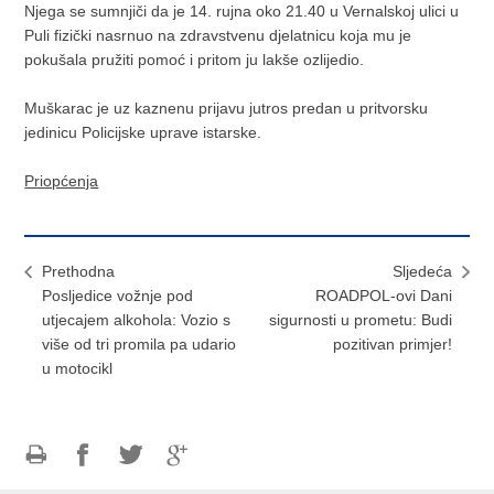
Njega se sumnjiči da je 14. rujna oko 21.40 u Vernalskoj ulici u
Puli fizički nasrnuo na zdravstvenu djelatnicu koja mu je
pokušala pružiti pomoć i pritom ju lakše ozlijedio.
Muškarac je uz kaznenu prijavu jutros predan u pritvorsku
jedinicu Policijske uprave istarske.
Priopćenja
Prethodna
Sljedeća
Posljedice vožnje pod
ROADPOL-ovi Dani
utjecajem alkohola: Vozio s
sigurnosti u prometu: Budi
više od tri promila pa udario
pozitivan primjer!
u motocikl
Ispiši
Podijeli
Podijeli
Podijeli