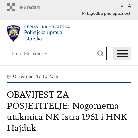
Preskoči
A
A
na
Prilagodba pristupačnosti
glavni
sadržaj
Objavljeno: 17.10.2025.
OBAVIJEST ZA
POSJETITELJE: Nogometna
utakmica NK Istra 1961 i HNK
Hajduk