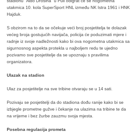
stadionu "Aldo Drosina" u Puli odigrat će se nogometna
utakmica 10. kola SuperSport HNL između NK Istra 1961 i HNK
Hajduk.
S obzirom na to da se očekuje veći broj posjetitelja te dolazak
većeg broja gostujućih navijača, policija će poduzimati mjere i
radnje iz svoje nadležnosti kako bi ova nogometna utakmica sa
sigurnosnog aspekta protekla u najboljem redu te ujedno
pozivamo sve posjetitelje da se upoznaju s pravilima
organizatora.
Ulazak na stadion
Ulaz za posjetitelje na sve tribine otvaraju se u 14 sati.
Pozivaju se posjetitelji da do stadiona dođu ranije kako bi se
izbjegle prometne gužve i čekanje na ulazima na tribine te da
na vrijeme i bez žurbe zauzmu svoja mjesta.
Posebna regulacija prometa