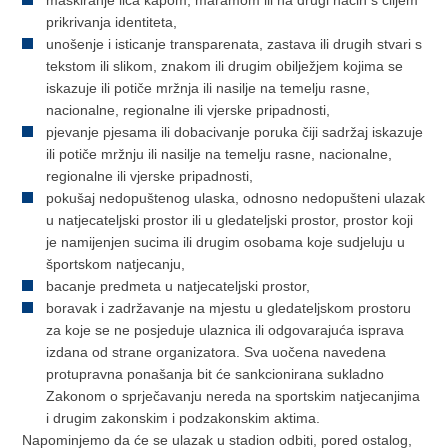
prikrivanja identiteta,
unošenje i isticanje transparenata, zastava ili drugih stvari s
tekstom ili slikom, znakom ili drugim obilježjem kojima se
iskazuje ili potiče mržnja ili nasilje na temelju rasne,
nacionalne, regionalne ili vjerske pripadnosti,
pjevanje pjesama ili dobacivanje poruka čiji sadržaj iskazuje
ili potiče mržnju ili nasilje na temelju rasne, nacionalne,
regionalne ili vjerske pripadnosti,
pokušaj nedopuštenog ulaska, odnosno nedopušteni ulazak
u natjecateljski prostor ili u gledateljski prostor, prostor koji
je namijenjen sucima ili drugim osobama koje sudjeluju u
športskom natjecanju,
bacanje predmeta u natjecateljski prostor,
boravak i zadržavanje na mjestu u gledateljskom prostoru
za koje se ne posjeduje ulaznica ili odgovarajuća isprava
izdana od strane organizatora. Sva uočena navedena
protupravna ponašanja bit će sankcionirana sukladno
Zakonom o sprječavanju nereda na sportskim natjecanjima
i drugim zakonskim i podzakonskim aktima.
Napominjemo da će se ulazak u stadion odbiti, pored ostalog,