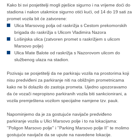
Kako bi svi posjetitelji mogli pješice sigurno i na vrijeme doći do
stadiona i nakon utakmice sigurno otići kući, od 14 do 19 sati za
promet vozila bit će zatvorene:
Ulica Marsovog polja od raskrižja s Cestom prekomorskih
brigada do raskrižja s Ulicom Vladimira Nazora
Lošinjska ulica (zatvoren promet s raskrižjem s ulicom
Marsovo polje)
Ulica Mate Balote od raskrižja s Nazorovom ulicom do
službenog ulaza na stadion.
Pozivaju se posjetitelji da ne parkiraju vozila na prostorima koji
nisu predviđeni za parkiranje niti na obližnjim prometnicama
kako ne bi dolazilo do zastoja prometa. Ujedno upozoravamo
da će vozači nepropisno parkiranih vozila biti sankcionirani, a
vozila premještena vozilom specijalne namjene tzv. pauk.
Napominjemo da je za gostujuće navijače predviđeno
parkiranje vozila u Ulici Marsovo polje i to na lokacijama:
''Poligon Marsovo polje'' i ''Parking Marsovo polje II'' te molimo
gostujuće navijače da se upute na navedene lokacije.