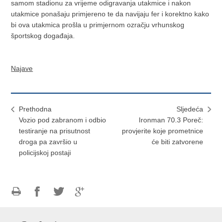
samom stadionu za vrijeme odigravanja utakmice i nakon
utakmice ponašaju primjereno te da navijaju fer i korektno kako
bi ova utakmica prošla u primjernom ozračju vrhunskog
športskog događaja.
Najave
Prethodna
Sljedeća
Vozio pod zabranom i odbio
Ironman 70.3 Poreč:
testiranje na prisutnost
provjerite koje prometnice
droga pa završio u
će biti zatvorene
policijskoj postaji
Ispiši
Podijeli
Podijeli
Podijeli
stranicu
na
na
na