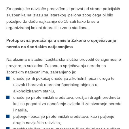
Za gostujuće navijače predviđen je prihvat od strane policijskih
službenika na izlazu sa Istarskog ipsilona zbog čega bi bilo
poželjno da dođu najkasnije do 15 sati kako bi se u
organiziranoj koloni dopratili u zonu stadiona.
Protupravna ponašanja u smislu Zakona o sprječavanju
nereda na športskim natjecanjima
Na ulazima u stadion zaštitarska služba provodit će sigurnosne
provjere, a sukladno Zakonu o sprječavanju nereda na
športskim natjecanjima, zabranjeno je:
unošenje ili pokušaj unošenja alkoholnih pića i droga te
ulazak i boravak u prostor športskog objekta u
alkoholiziranom stanju,
unošenje pirotehničkih sredstava, oružja i drugih predmeta
koji su pogodni za nanošenje ozljeda ili za stvaranje nereda
i nasilja,
paljenje i bacanje pirotehničkih sredstava, kao i paljenje
drugih navijačkih rekvizita,
maskiranje lica kapom, maramom ili na drugi način s ciljem