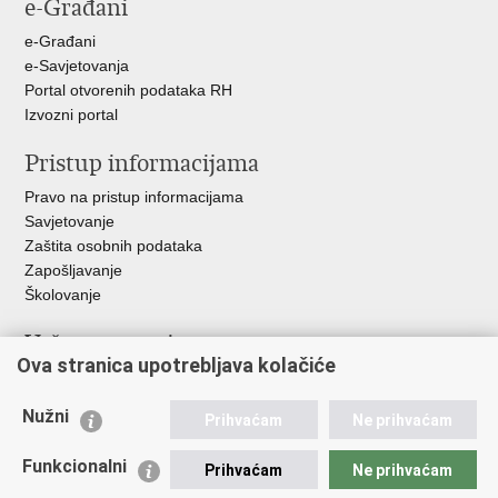
e-Građani
Facebooku
Twitteru
Google
+
e-Građani
e-Savjetovanja
Portal otvorenih podataka RH
Izvozni portal
Pristup informacijama
Pravo na pristup informacijama
Savjetovanje
Zaštita osobnih podataka
Zapošljavanje
Školovanje
Važne poveznice
Ova stranica upotrebljava kolačiće
Ministarstvo unutarnjih poslova
Sindikati
Nužni
Prihvaćam
Ne prihvaćam
Udruge
Dom zdravlja MUP-a
Funkcionalni
Prihvaćam
Ne prihvaćam
Policijska akademija