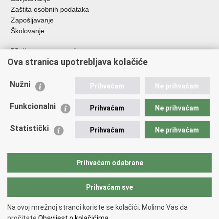
Zaštita osobnih podataka
Zapošljavanje
Školovanje
Važne poveznice
Ova stranica upotrebljava kolačiće
Ministarstvo unutarnjih poslova
Sindikati
Nužni
Prihvaćam
Ne prihvaćam
Udruge
Dom zdravlja MUP-a
Funkcionalni
Prihvaćam
Ne prihvaćam
Policijska akademija
Muzej policije
Statistički
Prihvaćam
Ne prihvaćam
Zaklada policijske solidarnosti
Centar za forenzična ispitivanja, istraživanja i vještačenja "Ivan
Vučetić"
Prihvaćam odabrane
Policijske uprave
Prihvaćam sve
Povratak na vrh
Na ovoj mrežnoj stranci koriste se kolačići. Molimo Vas da
Copyright © 2026 Policijska uprava istarska.
Uvjeti korištenja
.
Izjava o
pročitate
Obavijest o kolačićima.