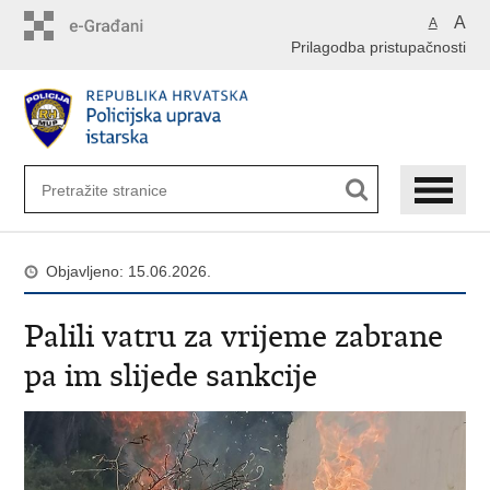
Preskoči
A
A
na
Prilagodba pristupačnosti
glavni
sadržaj
Objavljeno: 15.06.2026.
Palili vatru za vrijeme zabrane
pa im slijede sankcije