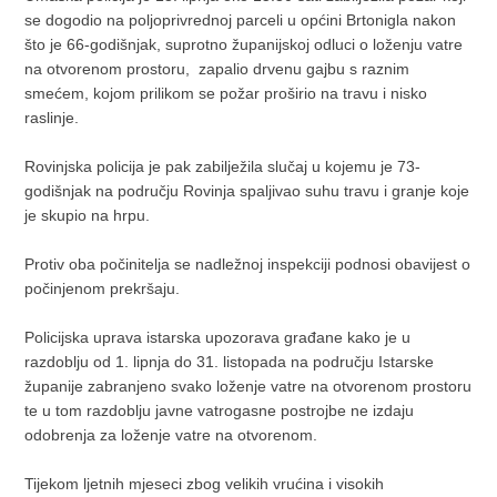
se dogodio na poljoprivrednoj parceli u općini Brtonigla nakon
što je 66-godišnjak, suprotno županijskoj odluci o loženju vatre
na otvorenom prostoru, zapalio drvenu gajbu s raznim
smećem, kojom prilikom se požar proširio na travu i nisko
raslinje.
Rovinjska policija je pak zabilježila slučaj u kojemu je 73-
godišnjak na području Rovinja spaljivao suhu travu i granje koje
je skupio na hrpu.
Protiv oba počinitelja se nadležnoj inspekciji podnosi obavijest o
počinjenom prekršaju.
Policijska uprava istarska upozorava građane kako je u
razdoblju od 1. lipnja do 31. listopada na području Istarske
županije zabranjeno svako loženje vatre na otvorenom prostoru
te u tom razdoblju javne vatrogasne postrojbe ne izdaju
odobrenja za loženje vatre na otvorenom.
Tijekom ljetnih mjeseci zbog velikih vrućina i visokih