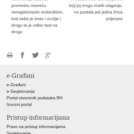
prometnu nesreću
koji joj mogu vratiti ulaganje,
neregistriranim motociklom,
no postala još jedna žrtva
kod sebe je imao i oružje i
prijevare
drogu te je odbio test na
drogu
Ispiši
Podijeli
Podijeli
Podijeli
stranicu
na
na
na
e-Građani
Facebooku
Twitteru
Google
+
e-Građani
e-Savjetovanja
Portal otvorenih podataka RH
Izvozni portal
Pristup informacijama
Pravo na pristup informacijama
Savjetovanje