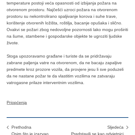
temperature postoji veća opasnosti od izbijanja požara na
otvorenom prostoru. Najčešći uzroci požara na otvorenom
prostoru su nekontrolirano spaljivanje korova i suhe trave,
korištenje otvorenih ložišta, roštilja, bacanje opušaka i slično.
Ovakvi se požari zbog nedovoljne pozornosti lako mogu proširiti
na šume, stambene i gospodarske objekte te ugroziti ljudske
živote.
Stoga upozoravamo građane i turiste da se pridržavaju
zabrane paljenja vatre na otvorenom, da ne bacaju zapaljive
predmete kroz prozore vozila, da provjere jesu li sve poduzeli
da ne nastane požar te da vlastitim vozilima ne zatvaraju
vatrogasne prilaze interventnim vozilima.
Priopćenja
Prethodna
Sljedeća
Osim što je izazvao
Predstavili se kao odvjetnici