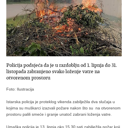
Policija podsjeća da je u razdoblju od 1. lipnja do 31.
listopada zabranjeno svako loženje vatre na
otvorenom prostoru
Foto: Ilustracija
Istarska policija je proteklog vikenda zabilježila dva slučaja u
kojima su muškarci izazvali požare nakon što su na otvorenom
prostoru palili smeće i granje unatoč zabrani loženja vatre.
Umaška policija je 13. lipnja oko 15.30 sati zabilježila požar koji