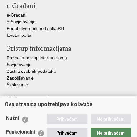
e-Građani
Facebooku
Twitteru
Google
+
e-Građani
e-Savjetovanja
Portal otvorenih podataka RH
Izvozni portal
Pristup informacijama
Pravo na pristup informacijama
Savjetovanje
Zaštita osobnih podataka
Zapošljavanje
Školovanje
Važne poveznice
Ova stranica upotrebljava kolačiće
Ministarstvo unutarnjih poslova
Sindikati
Nužni
Prihvaćam
Ne prihvaćam
Udruge
Dom zdravlja MUP-a
Funkcionalni
Prihvaćam
Ne prihvaćam
Policijska akademija