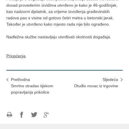
dosad provedenim izvidima utvrđeno je kako je 46-godišnjak,
kao nadzorni djelatnik, za vrijeme izvođenja građevinskih
radova pao s visine od gotovo četiri metra u betonski jarak.
Također je utvrđeno kako mjesto rada nije bilo ograđeno.
Nadležna službe nastavljaju utvrđivati okolnosti događaja.
Priopćenja
Prethodna
Sljedeća
Smrtno stradao tijekom
Otuđio novac iz trgovine
popravljanja prikolice
Ispiši
Podijeli
Podijeli
Podijeli
stranicu
na
na
na