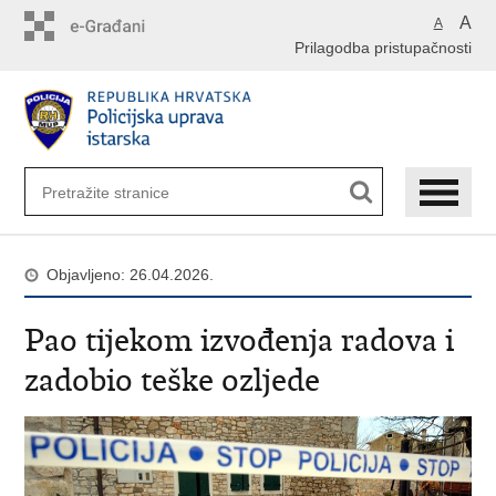
Preskoči
A
A
na
Prilagodba pristupačnosti
glavni
sadržaj
Objavljeno: 26.04.2026.
Pao tijekom izvođenja radova i
zadobio teške ozljede