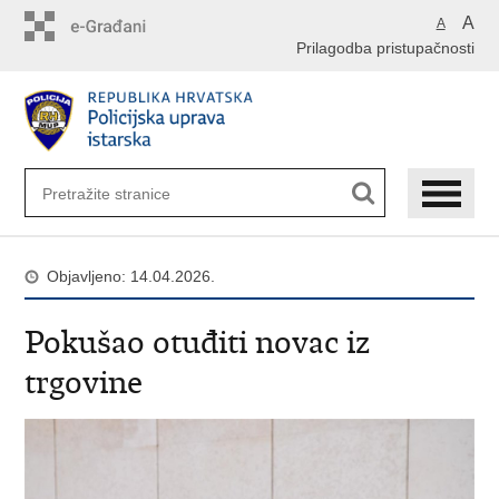
Preskoči
A
A
na
Prilagodba pristupačnosti
glavni
sadržaj
Objavljeno: 14.04.2026.
Pokušao otuđiti novac iz
trgovine