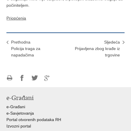
počiniteljem.
Priopćenja
Prethodna
Sljedeća
Policija traga za
Prijavljena zbog krađe iz
napadačima
trgovine
Ispiši
Podijeli
Podijeli
Podijeli
stranicu
na
na
na
e-Građani
Facebooku
Twitteru
Google
+
e-Građani
e-Savjetovanja
Portal otvorenih podataka RH
Izvozni portal