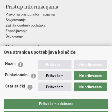
Pristup informacijama
Pravo na pristup informacijama
Savjetovanje
Zaštita osobnih podataka
Zapošljavanje
Školovanje
Važne poveznice
Ova stranica upotrebljava kolačiće
Ministarstvo unutarnjih poslova
Sindikati
Nužni
Prihvaćam
Ne prihvaćam
Udruge
Dom zdravlja MUP-a
Funkcionalni
Prihvaćam
Ne prihvaćam
Policijska akademija
Muzej policije
Statistički
Prihvaćam
Ne prihvaćam
Zaklada policijske solidarnosti
Centar za forenzična ispitivanja, istraživanja i vještačenja "Ivan
Vučetić"
Prihvaćam odabrane
Policijske uprave