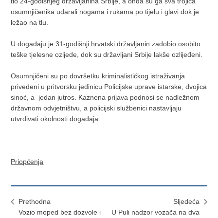
tlo 24-godišnjeg državljanina Srbije, a onda su ga sva trojica
osumnjičenika udarali nogama i rukama po tijelu i glavi dok je
ležao na tlu.
U događaju je 31-godišnji hrvatski državljanin zadobio osobito
teške tjelesne ozljede, dok su državljani Srbije lakše ozlijeđeni.
Osumnjičeni su po dovršetku kriminalističkog istraživanja
privedeni u pritvorsku jedinicu Policijske uprave istarske, dvojica
sinoć, a jedan jutros. Kaznena prijava podnosi se nadležnom
državnom odvjetništvu, a policijski službenici nastavljaju
utvrđivati okolnosti događaja.
Priopćenja
Prethodna
Sljedeća
Vozio moped bez dozvole i
U Puli nadzor vozača na dva