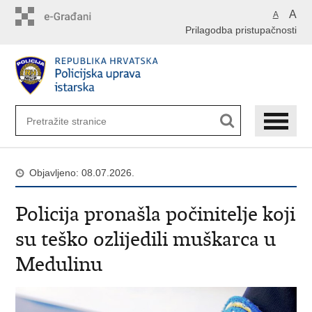
Preskoči
A
A
na
Prilagodba pristupačnosti
glavni
sadržaj
Objavljeno: 08.07.2026.
Policija pronašla počinitelje koji
su teško ozlijedili muškarca u
Medulinu