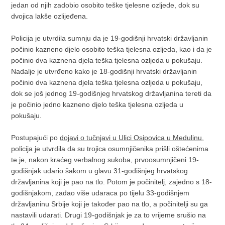
jedan od njih zadobio osobito teške tjelesne ozljede, dok su
dvojica lakše ozlijeđena.
Policija je utvrdila sumnju da je 19-godišnji hrvatski državljanin
počinio kazneno djelo osobito teška tjelesna ozljeda, kao i da je
počinio dva kaznena djela teška tjelesna ozljeda u pokušaju.
Nadalje je utvrđeno kako je 18-godišnji hrvatski državljanin
počinio dva kaznena djela teška tjelesna ozljeda u pokušaju,
dok se još jednog 19-godišnjeg hrvatskog državljanina tereti da
je počinio jedno kazneno djelo teška tjelesna ozljeda u
pokušaju.
Postupajući po
dojavi o tučnjavi u Ulici Osipovica u Medulinu
,
policija je utvrdila da su trojica osumnjičenika prišli oštećenima
te je, nakon kraćeg verbalnog sukoba, prvoosumnjičeni 19-
godišnjak udario šakom u glavu 31-godišnjeg hrvatskog
državljanina koji je pao na tlo. Potom je počinitelj, zajedno s 18-
godišnjakom, zadao više udaraca po tijelu 33-godišnjem
državljaninu Srbije koji je također pao na tlo, a počinitelji su ga
nastavili udarati. Drugi 19-godišnjak je za to vrijeme srušio na