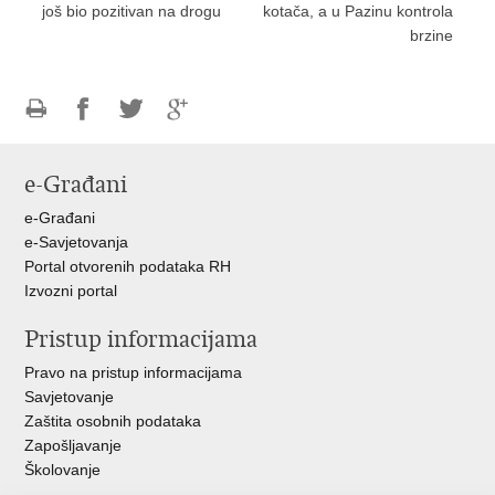
još bio pozitivan na drogu
kotača, a u Pazinu kontrola
brzine
Ispiši
Podijeli
Podijeli
Podijeli
stranicu
na
na
na
e-Građani
Facebooku
Twitteru
Google
+
e-Građani
e-Savjetovanja
Portal otvorenih podataka RH
Izvozni portal
Pristup informacijama
Pravo na pristup informacijama
Savjetovanje
Zaštita osobnih podataka
Zapošljavanje
Školovanje