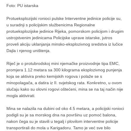
Foto: PU istarska
Protueksplozijski ronioci pulske Interventne jedinice policije su,
u suradnji s policijskim službenicima Regionalne
protueksplozijske jedinice Rijeka, pomorskom policijom i drugim
ustrojstvenim jedinicama Policijske uprave istarske, jutros
proveli akciju uklanjanja minsko-eksplozivnog sredstva iz lučice
Dajla i njenog uništenja.
Riječ je o protubrodskoj mini njemačke proizvodnje tipa EMC,
promjera 1.12 metara sa 300 kilograma eksplozivnog punjenja
koja se aktivira preko kemijskih rogova i polaže se s
minopolagača, a datira iz II. svjetskog rata. Konkretno, u ovom
slučaju kako su olovni rogovi oštećeni, mina se na taj način nije
mogla aktivirati.
Mina se nalazila na dubini od oko 4.5 metara, a policijski ronioci
podigli su je sa morskog dna na površinu uz pomoć balona,
nakon čega su je stavili u tegalj i plovilom interventne policije
transportirali do mola u Karigadoru. Tamo je već sve bilo