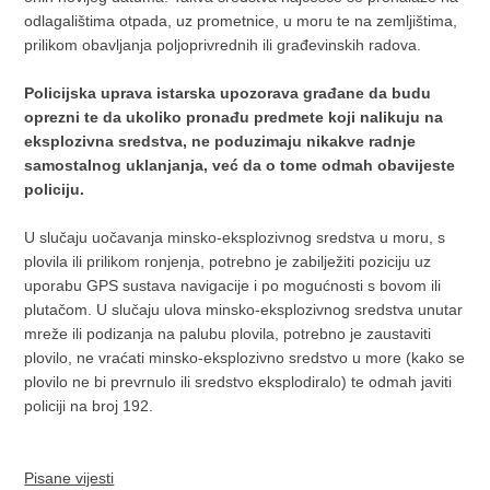
odlagalištima otpada, uz prometnice, u moru te na zemljištima,
prilikom obavljanja poljoprivrednih ili građevinskih radova.
Policijska uprava istarska upozorava građane da budu
oprezni te da ukoliko pronađu predmete koji nalikuju na
eksplozivna sredstva, ne poduzimaju nikakve radnje
samostalnog uklanjanja, već da o tome odmah obavijeste
policiju.
U slučaju uočavanja minsko-eksplozivnog sredstva u moru, s
plovila ili prilikom ronjenja, potrebno je zabilježiti poziciju uz
uporabu GPS sustava navigacije i po mogućnosti s bovom ili
plutačom. U slučaju ulova minsko-eksplozivnog sredstva unutar
mreže ili podizanja na palubu plovila, potrebno je zaustaviti
plovilo, ne vraćati minsko-eksplozivno sredstvo u more (kako se
plovilo ne bi prevrnulo ili sredstvo eksplodiralo) te odmah javiti
policiji na broj 192.
Pisane vijesti