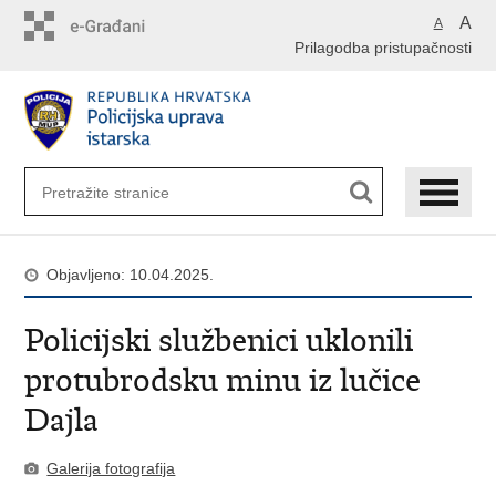
Preskoči
A
A
na
Prilagodba pristupačnosti
glavni
sadržaj
Objavljeno: 10.04.2025.
Policijski službenici uklonili
protubrodsku minu iz lučice
Dajla
Galerija fotografija