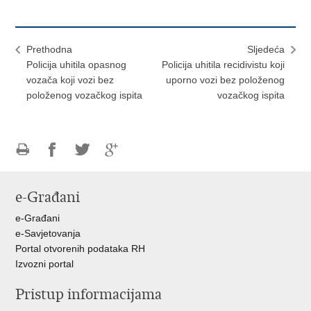
Prethodna
Sljedeća
Policija uhitila opasnog
Policija uhitila recidivistu koji
vozača koji vozi bez
uporno vozi bez položenog
položenog vozačkog ispita
vozačkog ispita
Ispiši
Podijeli
Podijeli
Podijeli
stranicu
na
na
na
e-Građani
Facebooku
Twitteru
Google
+
e-Građani
e-Savjetovanja
Portal otvorenih podataka RH
Izvozni portal
Pristup informacijama