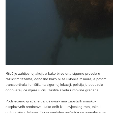
Riječ je zahtjevnoj akciji, a kako bi se ona sigurno provela u
različitim fazama, odnosno kako bi se uklonila iz mora, a potom
transportirala i uništila na sigurnoj lokaciji, policija je poduzela
odgovarajuće mjere u cilju zaštite života i imovine građana.
Podsjećamo građane da još uvijek ima zaostalih minsko-
eksplozivnih sredstava, kako onih iz II. svjetskog rata, tako i
onih novijeg datuma. Takva sredstva najčešće se pronalaze na