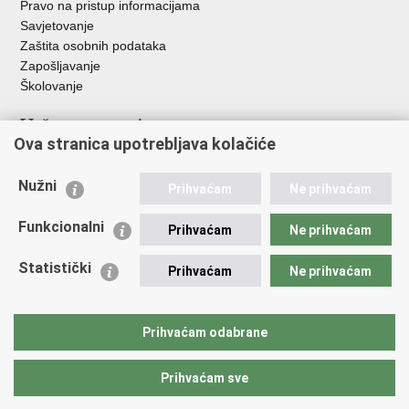
Pravo na pristup informacijama
Savjetovanje
Zaštita osobnih podataka
Zapošljavanje
Školovanje
Važne poveznice
Ova stranica upotrebljava kolačiće
Ministarstvo unutarnjih poslova
Sindikati
Nužni
Prihvaćam
Ne prihvaćam
Udruge
Dom zdravlja MUP-a
Funkcionalni
Prihvaćam
Ne prihvaćam
Policijska akademija
Muzej policije
Statistički
Prihvaćam
Ne prihvaćam
Zaklada policijske solidarnosti
Centar za forenzična ispitivanja, istraživanja i vještačenja "Ivan
Vučetić"
Prihvaćam odabrane
Policijske uprave
Prihvaćam sve
Povratak na vrh