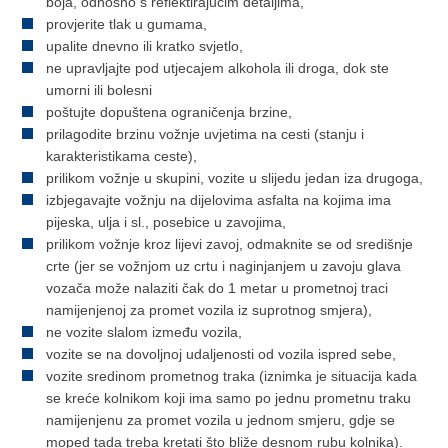
boja, odnosno s reflektirajućim detaljima,
provjerite tlak u gumama,
upalite dnevno ili kratko svjetlo,
ne upravljajte pod utjecajem alkohola ili droga, dok ste
umorni ili bolesni
poštujte dopuštena ograničenja brzine,
prilagodite brzinu vožnje uvjetima na cesti (stanju i
karakteristikama ceste),
prilikom vožnje u skupini, vozite u slijedu jedan iza drugoga,
izbjegavajte vožnju na dijelovima asfalta na kojima ima
pijeska, ulja i sl., posebice u zavojima,
prilikom vožnje kroz lijevi zavoj, odmaknite se od središnje
crte (jer se vožnjom uz crtu i naginjanjem u zavoju glava
vozača može nalaziti čak do 1 metar u prometnoj traci
namijenjenoj za promet vozila iz suprotnog smjera),
ne vozite slalom između vozila,
vozite se na dovoljnoj udaljenosti od vozila ispred sebe,
vozite sredinom prometnog traka (iznimka je situacija kada
se kreće kolnikom koji ima samo po jednu prometnu traku
namijenjenu za promet vozila u jednom smjeru, gdje se
moped tada treba kretati što bliže desnom rubu kolnika).