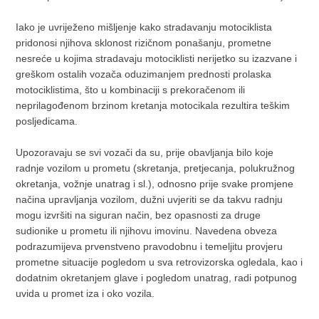
Iako je uvriježeno mišljenje kako stradavanju motociklista
pridonosi njihova sklonost rizičnom ponašanju, prometne
nesreće u kojima stradavaju motociklisti nerijetko su izazvane i
greškom ostalih vozača oduzimanjem prednosti prolaska
motociklistima, što u kombinaciji s prekoračenom ili
neprilagođenom brzinom kretanja motocikala rezultira teškim
posljedicama.
Upozoravaju se svi vozači da su, prije obavljanja bilo koje
radnje vozilom u prometu (skretanja, pretjecanja, polukružnog
okretanja, vožnje unatrag i sl.), odnosno prije svake promjene
načina upravljanja vozilom, dužni uvjeriti se da takvu radnju
mogu izvršiti na siguran način, bez opasnosti za druge
sudionike u prometu ili njihovu imovinu. Navedena obveza
podrazumijeva prvenstveno pravodobnu i temeljitu provjeru
prometne situacije pogledom u sva retrovizorska ogledala, kao i
dodatnim okretanjem glave i pogledom unatrag, radi potpunog
uvida u promet iza i oko vozila.