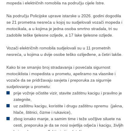
mopeda i električnih romobila na području cijele Istre.
Na području Policijske uprave istarske u 2026. godini dogodila
se 21 prometna nesreća u kojoj su sudjelovali vozači mopeda i
motocikala, a u kojima je jedna osoba smrtno stradala, tri su
zadobile teške tjelesne ozljede, a 17 lake tjelesne ozljede.
Vozači električnih romobila sudjelovali su u 11 prometnih
nesreća, u kojima u dvije osobe teško ozlijeđene, a četiri lakše.
Kako bi se smanjio broj stradavanja i povećala sigurnost
motociklista i mopedista u prometu, apeliramo na vlasnike i
vozače da se pridržavaju savjeta i preporuka za sigurnije
sudjelovanje u prometu:
prije vožnje očistite vizir, stavite zaštitnu kacigu i pravilno je
zategnite,
uz zaštitnu kacigu, koristite i drugu zaštitnu opremu (jakna,
hlače, štitnici, čizme i rukavice),
zbog ionako manje, a samim time i teže uočljive siluete na
cesti, preporuka je da se nosi svjetlija odjeća i kacigu, življih