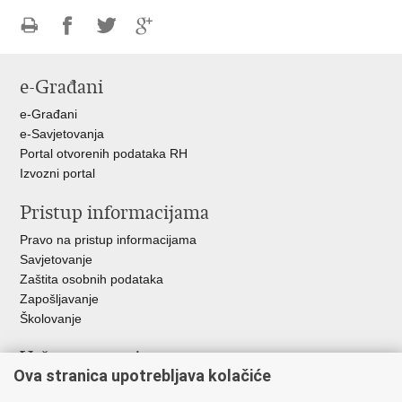
Ispiši
Podijeli
Podijeli
Podijeli
stranicu
na
na
na
e-Građani
Facebooku
Twitteru
Google
+
e-Građani
e-Savjetovanja
Portal otvorenih podataka RH
Izvozni portal
Pristup informacijama
Pravo na pristup informacijama
Savjetovanje
Zaštita osobnih podataka
Zapošljavanje
Školovanje
Važne poveznice
Ova stranica upotrebljava kolačiće
Ministarstvo unutarnjih poslova