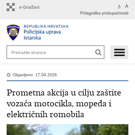
Preskoči
A
A
na
Prilagodba pristupačnosti
glavni
sadržaj
Objavljeno: 17.04.2026.
Prometna akcija u cilju zaštite
vozača motocikla, mopeda i
električnih romobila