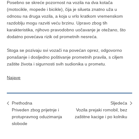
Posebno se skreće pozornost na vozila na dva kotača
(motocikle, mopede i bicikle), čija je silueta znatno uža u
odnosu na druga vozila, a koja u vrlo kratkom vremenskom
razdoblju mogu razviti veću brzinu. Upravo zbog tih
karakteristika, njihovo pravodobno uočavanje je otežano, što
dodatno povećava rizik od prometnih nesreća.
Stoga se pozivaju svi vozači na povećan oprez, odgovorno
ponašanje i dosljedno poštivanje prometnih pravila, s ciljem
zaštite života i sigurnosti svih sudionika u prometu.
Najave
Prethodna
Sljedeća
Priveden zbog prijetnje i
Vozila prejaki romobil, bez
protupravnog oduzimanja
zaštitne kacige i po kolniku
slobode