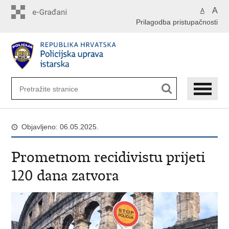
Preskoči
A
A
na
Prilagodba pristupačnosti
glavni
sadržaj
Objavljeno: 06.05.2025.
Prometnom recidivistu prijeti
120 dana zatvora