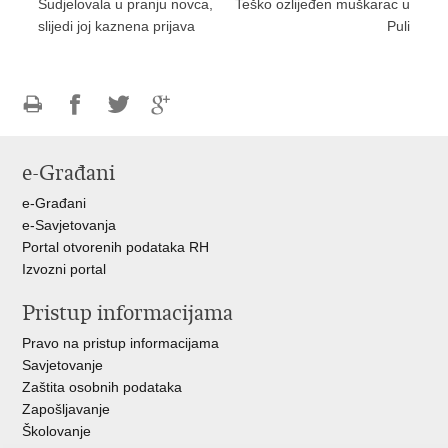
Sudjelovala u pranju novca,
Teško ozlijeđen muškarac u
slijedi joj kaznena prijava
Puli
Ispiši
Podijeli
Podijeli
Podijeli
stranicu
na
na
na
e-Građani
Facebooku
Twitteru
Google
+
e-Građani
e-Savjetovanja
Portal otvorenih podataka RH
Izvozni portal
Pristup informacijama
Pravo na pristup informacijama
Savjetovanje
Zaštita osobnih podataka
Zapošljavanje
Školovanje