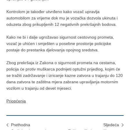
Kontrolom je također utvrđeno kako vozač upravlja
automobilom za vrijeme dok mu je vozačka dozvola ukinuta i
oduzeta zbog prikupljenih 12 negativnih prekršajnih bodova.
Kako ne bi i dalje ugrožavao sigurnost cestovnog prometa,
vozač je uhićen i smješten u posebne prostorije policijske
postaje do prestanka djelovanja opojnog sredstva.
Zbog prekršaja iz Zakona o sigurnosti prometa na cestama,
policija će protiv muškarca podnijeti optužni prijedlog, kojim će
se tražiti zadržavanje i izricanje kazne zatvora u trajanju do 120
dana zatvora te zaštitna mjera zabrane upravljanja motornim
vozilom u trajanju od devet mjeseci.
Priopćenja
Prethodna
Sljedeća