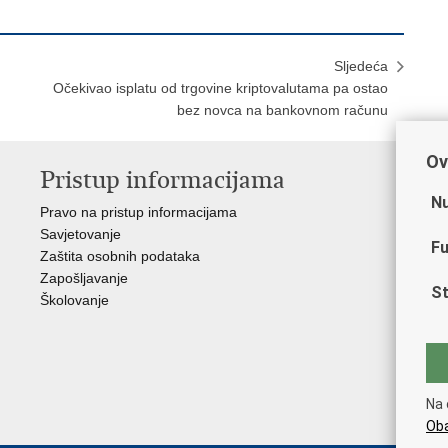
Sljedeća
Očekivao isplatu od trgovine kriptovalutama pa ostao
bez novca na bankovnom računu
Ov
Pristup informacijama
V
Nu
Pravo na pristup informacijama
Min
Savjetovanje
Sin
Fu
Zaštita osobnih podataka
Ud
Zapošljavanje
Dom
St
Školovanje
Pol
Muz
Zak
Cen
"Iv
Na 
Pol
Oba