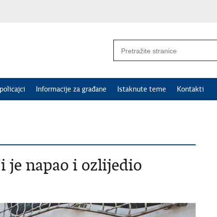
policajci
Informacije za građane
Istaknute teme
Kontakti
 je napao i ozlijedio