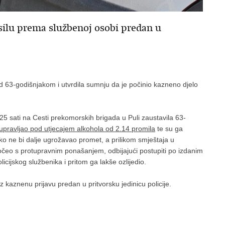
silu prema službenoj osobi predan u
 nad 63-godišnjakom i utvrdila sumnju da je počinio kazneno djelo
25 sati na Cesti prekomorskih brigada u Puli zaustavila 63-
upravljao pod utjecajem alkohola od 2.14 promila
te su ga
ju kako ne bi dalje ugrožavao promet, a prilikom smještaja u
počeo s protupravnim ponašanjem, odbijajući postupiti po izdanim
icijskog službenika i pritom ga lakše ozlijedio.
 kaznenu prijavu predan u pritvorsku jedinicu policije.