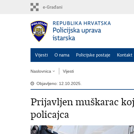
Preskoči
na
glavni
sadržaj
Vijesti
O nama
Policijske postaje
Kontakt 
Naslovnica
Vijesti
Objavljeno: 12.10.2025.
Prijavljen muškarac koji
policajca