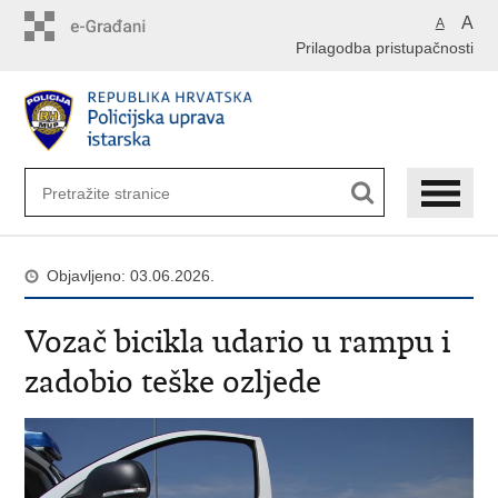
Preskoči
A
A
na
Prilagodba pristupačnosti
glavni
sadržaj
Objavljeno: 03.06.2026.
Vozač bicikla udario u rampu i
zadobio teške ozljede