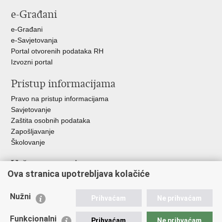
stranicu
na
na
na
e-Građani
Facebooku
Twitteru
Google
+
e-Građani
e-Savjetovanja
Portal otvorenih podataka RH
Izvozni portal
Pristup informacijama
Pravo na pristup informacijama
Savjetovanje
Zaštita osobnih podataka
Zapošljavanje
Školovanje
Važne poveznice
Ova stranica upotrebljava kolačiće
Ministarstvo unutarnjih poslova
Sindikati
Nužni
Prihvaćam
Ne prihvaćam
Udruge
Dom zdravlja MUP-a
Funkcionalni
Prihvaćam
Ne prihvaćam