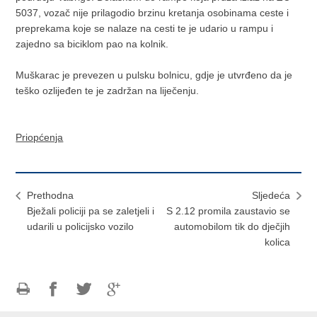
5037, vozač nije prilagodio brzinu kretanja osobinama ceste i
preprekama koje se nalaze na cesti te je udario u rampu i
zajedno sa biciklom pao na kolnik.
Muškarac je prevezen u pulsku bolnicu, gdje je utvrđeno da je
teško ozlijeđen te je zadržan na liječenju.
Priopćenja
Prethodna
Sljedeća
Bježali policiji pa se zaletjeli i
S 2.12 promila zaustavio se
udarili u policijsko vozilo
automobilom tik do dječjih
kolica
Ispiši
Podijeli
Podijeli
Podijeli