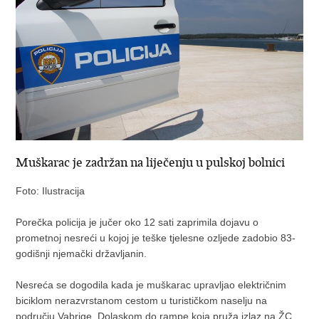
Muškarac je zadržan na liječenju u pulskoj bolnici
Foto: Ilustracija
Porečka policija je jučer oko 12 sati zaprimila dojavu o
prometnoj nesreći u kojoj je teške tjelesne ozljede zadobio 83-
godišnji njemački državljanin.
Nesreća se dogodila kada je muškarac upravljao električnim
biciklom nerazvrstanom cestom u turističkom naselju na
području Vabrige. Dolaskom do rampe koja pruža izlaz na ŽC