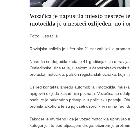
Vozačica je napustila mjesto nesreće te
motocikla je u nesreći ozlijeđen, no i o
Foto: Ilustracija
Rovinjska policija je jučer oko 21 sat zabilježila prome
Nesreća se dogodila kada je 41-godišnjakinja upravlja
Omladinske ulice te je, ulaskom u četverokrako raskr
prolaska motociklu, pulskih registarskih oznaka, kojim 
Uslijed kontakta između automobila i motocikla, muškar
njegovih ozljeda zasad nije poznata. Vozačica se udal
osobi te je naknadno pristupila u policijsku postaju. 
promila alkohola te su joj uzeti uzorci krvi i urina radi da
Također je utvrđeno i da je vozač motocikla upravljao
kategoriju i to pod utjecajem droge, obzirom je prelimi