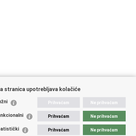
a stranica upotrebljava kolačiće
ažne poveznice
žni
Prihvaćam
Ne prihvaćam
istarstvo unutarnjih poslova
dikati
nkcionalni
Prihvaćam
Ne prihvaćam
ruge
 zdravlja MUP-a
atistički
Prihvaćam
Ne prihvaćam
icijska akademija