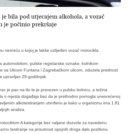
 je bila pod utjecajem alkohola, a vozač
n je počinio prekršaje
tnu nesreću u kojoj je lakše ozlijeđen vozač motocikla.
la automobilom, pulske registarske oznake, kolnikom
ižje sa Ulicom Funtana i Zagrebačkom ulicom, oduzela prednost
je upravljao 29-godišnjak.
ac je pao na tlo te je prevezen u pulsku bolnicu, a težina
jila s mjesta događaja bez da je prethodno pomogla unesrećenoj
Obavljenim alkotestiranjem utvrđeno je kako u organizmu ima 1.81
ljnjih analiza.
 motociklom A kategorije bez valjane dozvole za navedenu
narno testiranje na prisutnost opojnih droga dalo pozitivnu