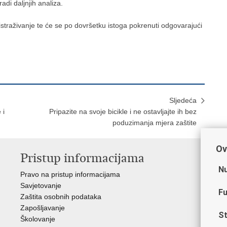
radi daljnjih analiza.
ko istraživanje te će se po dovršetku istoga pokrenuti odgovarajući
Sljedeća
 i
Pripazite na svoje bicikle i ne ostavljajte ih bez
poduzimanja mjera zaštite
Ov
Pristup informacijama
V
Nu
Pravo na pristup informacijama
Min
Savjetovanje
Sin
Fu
Zaštita osobnih podataka
Ud
Zapošljavanje
Dom
St
Školovanje
Pol