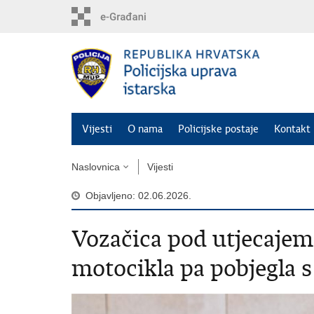
Preskoči
na
glavni
sadržaj
Vijesti
O nama
Policijske postaje
Kontakt 
Naslovnica
Vijesti
Objavljeno: 02.06.2026.
Vozačica pod utjecajem 
motocikla pa pobjegla s