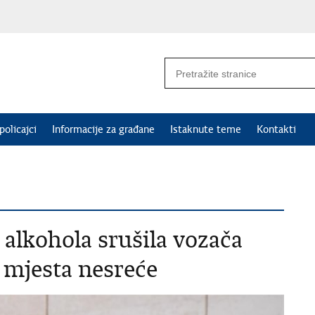
policajci
Informacije za građane
Istaknute teme
Kontakti
alkohola srušila vozača
 mjesta nesreće