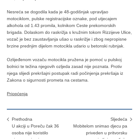
Nesreća se dogodila kada je 48-godišnjak upravljao
motociklom, pulske registracijske oznake, pod utjecajem
alkohola od 1.43 promila, kolnikom Ceste prekomorskih
brigada. Dolaskom do raskrižja s kružnim tokom Rizzijeve Ulice,
vozač je bez zaustavljanja ušao u raskrižje i zbog nepropisne
brzine prednjim dijelom motocikla udario u betonski rubnjak.
Ozlijeđenom vozaču motocikla pružena je pomoć u pulskoj
bolnici te težina njegovih ozljeda zasad nije poznata. Protiv
njega slijedi prekršajni postupak radi počinjenja prekršaja iz
Zakona o sigurnosti prometa na cestama.
Priopćenja
Prethodna
Sljedeća
U akciji u Poreču čak 36
Mobitelom snimao djecu pa
osoba nije koristilo
priveden u pritvorsku