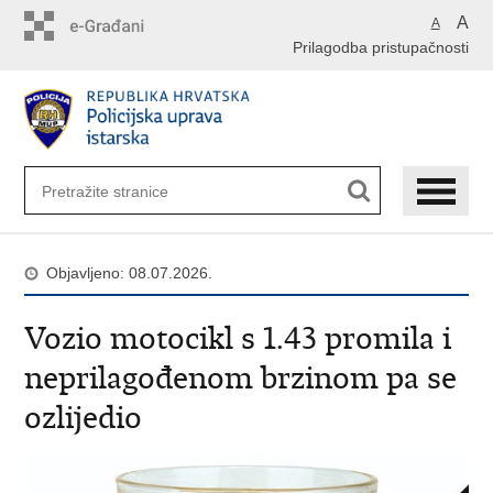
Preskoči
A
A
na
Prilagodba pristupačnosti
glavni
sadržaj
Objavljeno: 08.07.2026.
Vozio motocikl s 1.43 promila i
neprilagođenom brzinom pa se
ozlijedio