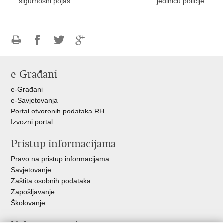
sigurnosni pojas
jedinicu policije
Ispiši
Podijeli
Podijeli
Podijeli
stranicu
na
na
na
e-Građani
Facebooku
Twitteru
Google
+
e-Građani
e-Savjetovanja
Portal otvorenih podataka RH
Izvozni portal
Pristup informacijama
Pravo na pristup informacijama
Savjetovanje
Zaštita osobnih podataka
Zapošljavanje
Školovanje