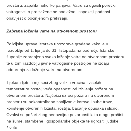
prostoru, zapalila nekoliko panjeva. Vatru su ugasili porečki
vatrogasci, a protiv žene se nadležnoj inspekciji podnosi
obavijest o počinjenom prekršaju.
Zabrana loženja vatre na otvorenom prostoru
Policijska uprava istarska upozorava građane kako je u
razdoblju od 1. lipnja do 31. listopada na području Istarske
županije zabranjeno svako loženje vatre na otvorenom prostoru
te u tom razdoblju javne vatrogasne postrojbe ne izdaju
odobrenja za loženje vatre na otvorenom.
Tijekom ljetnih mjeseci zbog velikih vrućina i visokih
temperature postoji veća opasnosti od izbijanja požara na
otvorenom prostoru. Najčešći uzroci požara na otvorenom
prostoru su nekontrolirano spaljivanje korova i suhe trave,
korištenje otvorenih ložišta, roštilja, bacanje opušaka i slično.
Ovakvi se požari zbog nedovoljne pozornosti lako mogu proširiti
na šume, stambene i gospodarske objekte te ugroziti ljudske
živote.