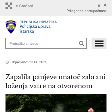
Preskoči
A
A
na
Prilagodba pristupačnosti
glavni
sadržaj
Objavljeno: 23.06.2025.
Zapalila panjeve unatoč zabrani
loženja vatre na otvorenom