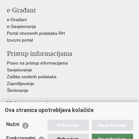
stranicu
na
na
na
e-Građani
Facebooku
Twitteru
Google
+
e-Građani
e-Savjetovanja
Portal otvorenih podataka RH
Izvozni portal
Pristup informacijama
Pravo na pristup informacijama
Savjetovanje
Zaštita osobnih podataka
Zapošljavanje
Školovanje
Važne poveznice
Ova stranica upotrebljava kolačiće
Ministarstvo unutarnjih poslova
Sindikati
Nužni
Prihvaćam
Ne prihvaćam
Udruge
Dom zdravlja MUP-a
Funkcionalni