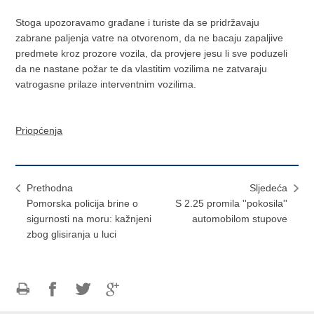
Stoga upozoravamo građane i turiste da se pridržavaju
zabrane paljenja vatre na otvorenom, da ne bacaju zapaljive
predmete kroz prozore vozila, da provjere jesu li sve poduzeli
da ne nastane požar te da vlastitim vozilima ne zatvaraju
vatrogasne prilaze interventnim vozilima.
Priopćenja
Prethodna
Sljedeća
Pomorska policija brine o
S 2.25 promila ''pokosila''
sigurnosti na moru: kažnjeni
automobilom stupove
zbog glisiranja u luci
Ispiši
Podijeli
Podijeli
Podijeli