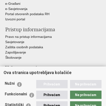
+
e-Građani
e-Savjetovanja
Portal otvorenih podataka RH
Izvozni portal
Pristup informacijama
Pravo na pristup informacijama
Savjetovanje
Zaštita osobnih podataka
Zapošljavanje
Školovanje
Važne poveznice
Ova stranica upotrebljava kolačiće
Ministarstvo unutarnjih poslova
Sindikati
Nužni
Prihvaćam
Ne prihvaćam
Udruge
Dom zdravlja MUP-a
Funkcionalni
Prihvaćam
Ne prihvaćam
Policijska akademija
Muzej policije
Statistički
Prihvaćam
Ne prihvaćam