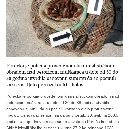
Porečka je policija provedenom kriminalističkom
obradom nad petoricom muškaraca u dobi od 30 do
38 godina utvrdila osnovanu sumnju da su počinili
kazneno djelo protuzakoniti ribolov.
Porečka je policija provedenom kriminalističkom obradom nad
petoricom muškaraca u dobi od 30 do 38 godina utvrdila
osnovanu sumnju da su počinili kazneno djelo protuzakoniti
ribolov. Osnovano se sumnja da su u petak, 29. svibnja 2009.
godine u popodnevnim satima na akvatoriju Poreča kod otoka
Altijež izlovili školjke prstace ukupno 27,2 kg odnosno 1635