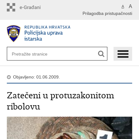
Preskoči
A
A
na
Prilagodba pristupačnosti
glavni
sadržaj
Objavljeno: 01.06.2009.
Zatečeni u protuzakonitom
ribolovu