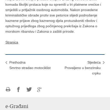
komada školjki prstaca koje su spremili u tri platnene vrećice i
smještili u prtljažnik osobnog automobila. Nakon provedene
kriminalističke obrade protiv sve petorice slijedi podnošenje
kaznene prijave zbog kaznenog djela protuzakoniti ribolov i
optužnog prijedloga zbog počinjenog prekršaja iz Zakona o
morskom ribarstvu i Zakona o zaštiti prirode.
Stranica
Prethodna
Sljedeća
Smrtno stradao motociklist
Provaljeno u benzinsku
crpku
Ispiši
Podijeli
Podijeli
Podijeli
stranicu
na
na
na
e-Građani
Facebooku
Twitteru
Google