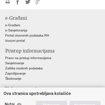
Ispiši
Podijeli
Podijeli
Podijeli
stranicu
na
na
na
e-Građani
Facebooku
Twitteru
Google
+
e-Građani
e-Savjetovanja
Portal otvorenih podataka RH
Izvozni portal
Pristup informacijama
Pravo na pristup informacijama
Savjetovanje
Zaštita osobnih podataka
Zapošljavanje
Školovanje
Važne poveznice
Ova stranica upotrebljava kolačiće
Ministarstvo unutarnjih poslova
Sindikati
Nužni
Prihvaćam
Ne prihvaćam