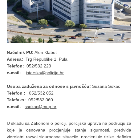
Načelnik PU:
Alen Klabot
Adresa:
Trg Republike 1, Pula
Telefon:
052/532 229
e-mail:
istarska@policija.hr
Osoba zadužena za odnose s javnošću:
Suzana Sokač
Telefon :
052/532 052
Telefaks:
052/532 060
e-mail:
ssokac@mup.hr
U skladu sa Zakonom o policiji, policijska uprava na području za
koje je osnovana procjenjuje stanje sigurnosti, predviđa
vjerojatni razvoj sigurnosne situacije, procjenjuje rizike, definira