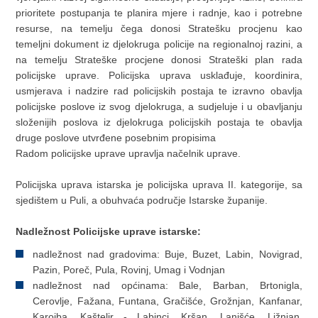
prioritete postupanja te planira mjere i radnje, kao i potrebne
resurse, na temelju čega donosi Stratešku procjenu kao
temeljni dokument iz djelokruga policije na regionalnoj razini, a
na temelju Strateške procjene donosi Strateški plan rada
policijske uprave. Policijska uprava usklađuje, koordinira,
usmjerava i nadzire rad policijskih postaja te izravno obavlja
policijske poslove iz svog djelokruga, a sudjeluje i u obavljanju
složenijih poslova iz djelokruga policijskih postaja te obavlja
druge poslove utvrđene posebnim propisima
Radom policijske uprave upravlja načelnik uprave.
Policijska uprava istarska je policijska uprava II. kategorije, sa
sjedištem u Puli, a obuhvaća područje Istarske županije.
Nadležnost Policijske uprave istarske:
nadležnost nad gradovima: Buje, Buzet, Labin, Novigrad,
Pazin, Poreč, Pula, Rovinj, Umag i Vodnjan
nadležnost nad općinama: Bale, Barban, Brtonigla,
Cerovlje, Fažana, Funtana, Gračišće, Grožnjan, Kanfanar,
Karojba, Kaštelir - Labinci, Kršan, Lanišće, Ližnjan,