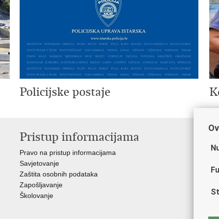
Policijske postaje
K
Ov
Pristup informacijama
V
Nu
Pravo na pristup informacijama
Min
Savjetovanje
Sin
Fu
Zaštita osobnih podataka
Ud
Zapošljavanje
Dom
St
Školovanje
Pol
Muz
Zak