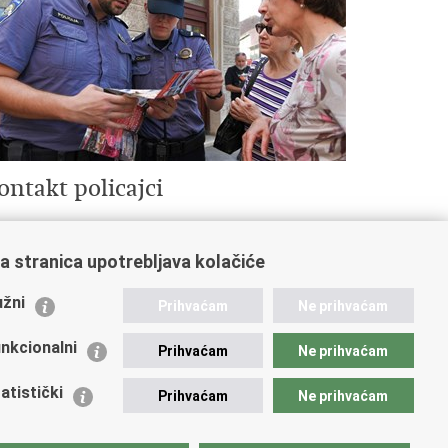
ontakt policajci
a stranica upotrebljava kolačiće
ažne poveznice
žni
Prihvaćam
Ne prihvaćam
istarstvo unutarnjih poslova
dikati
nkcionalni
Prihvaćam
Ne prihvaćam
ruge
 zdravlja MUP-a
atistički
Prihvaćam
Ne prihvaćam
icijska akademija
ej policije
lada policijske solidarnosti