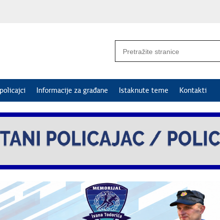
policajci
Informacije za građane
Istaknute teme
Kontakti