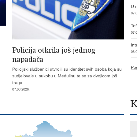
U n
07.0
Teš
07.0
Int
a
Policija otkrila još jednog
06.0
napadača
Pog
Policijski službenici utvrdili su identitet svih osoba koja su
sudjelovale u sukobu u Medulinu te se za dvojicom još
traga
07.08.2026.
K