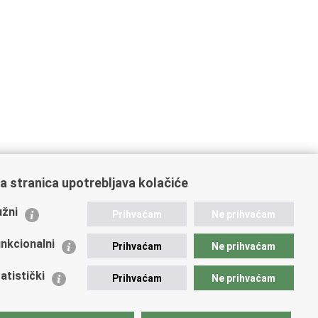
a stranica upotrebljava kolačiće
ažne poveznice
žni
Prihvaćam
Ne prihvaćam
istarstvo unutarnjih poslova
dikati
nkcionalni
Prihvaćam
Ne prihvaćam
ruge
 zdravlja MUP-a
atistički
Prihvaćam
Ne prihvaćam
icijska akademija
ej policije
lada policijske solidarnosti