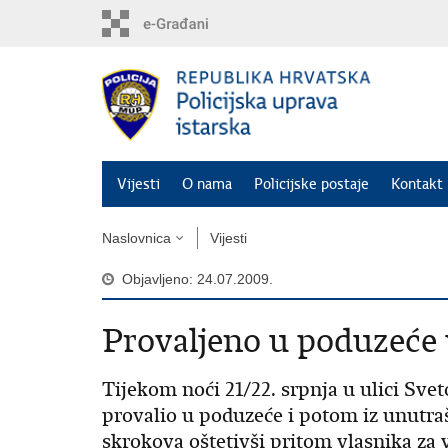
Preskoči
na
glavni
sadržaj
Vijesti
O nama
Policijske postaje
Kontakt 
Naslovnica
Vijesti
Objavljeno: 24.07.2009.
Provaljeno u poduzeće 
Tijekom noći 21/22. srpnja u ulici Svet
provalio u poduzeće i potom iz unutrašn
skrokova oštetivši pritom vlasnika za 