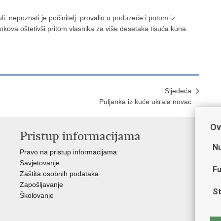
li, nepoznati je počinitelj provalio u poduzeće i potom iz
krokova oštetivši pritom vlasnika za više desetaka tisuća kuna.
Sljedeća
Puljanka iz kuće ukrala novac
Ov
Pristup informacijama
V
Nu
Pravo na pristup informacijama
Min
Savjetovanje
Sin
Fu
Zaštita osobnih podataka
Ud
Zapošljavanje
Dom
St
Školovanje
Pol
Muz
Zak