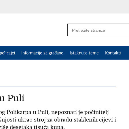
policajci
Informacije za građane
Istaknute teme
Kontakti
u Puli
og Polikarpa u Puli, nepoznati je počinitelj
josti ukrao stroj za obradu staklenih cijevi i
više desetaka tisuća kuna.