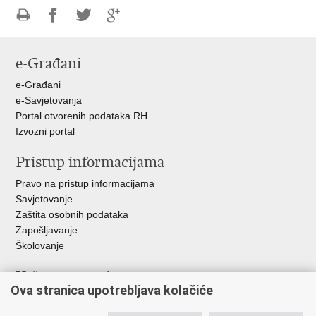
Ispiši
Podijeli
Podijeli
Podijeli
stranicu
na
na
na
e-Građani
Facebooku
Twitteru
Google
+
e-Građani
e-Savjetovanja
Portal otvorenih podataka RH
Izvozni portal
Pristup informacijama
Pravo na pristup informacijama
Savjetovanje
Zaštita osobnih podataka
Zapošljavanje
Školovanje
Važne poveznice
Ova stranica upotrebljava kolačiće
Ministarstvo unutarnjih poslova
Sindikati