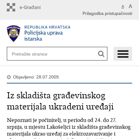
Preskoči
A
A
na
Prilagodba pristupačnosti
glavni
sadržaj
Objavljeno: 28.07.2009.
Iz skladišta građevinskog
materijala ukradeni uređaji
Nepoznati je počinitelj, u periodu od 24. do 27.
srpnja, u mjestu Lakošeljci iz skladišta građevinskog
materijala ukrao uređaj za elektrozavarivanje i