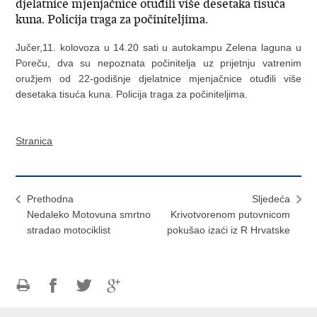
djelatnice mjenjačnice otuđili više desetaka tisuća
kuna. Policija traga za počiniteljima.
Jučer,11. kolovoza u 14.20 sati u autokampu Zelena laguna u
Poreču, dva su nepoznata počinitelja uz prijetnju vatrenim
oružjem od 22-godišnje djelatnice mjenjačnice otuđili više
desetaka tisuća kuna. Policija traga za počiniteljima.
Stranica
Prethodna
Sljedeća
Nedaleko Motovuna smrtno
Krivotvorenom putovnicom
stradao motociklist
pokušao izaći iz R Hrvatske
Ispiši
Podijeli
Podijeli
Podijeli
stranicu
na
na
na