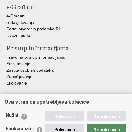
e-Građani
Facebooku
Twitteru
Google
+
e-Građani
e-Savjetovanja
Portal otvorenih podataka RH
Izvozni portal
Pristup informacijama
Pravo na pristup informacijama
Savjetovanje
Zaštita osobnih podataka
Zapošljavanje
Školovanje
Važne poveznice
Ova stranica upotrebljava kolačiće
Ministarstvo unutarnjih poslova
Sindikati
Nužni
Prihvaćam
Ne prihvaćam
Udruge
Dom zdravlja MUP-a
Funkcionalni
Prihvaćam
Ne prihvaćam
Policijska akademija