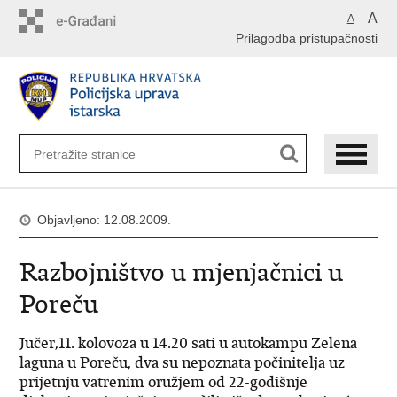
Preskoči
A
A
na
Prilagodba pristupačnosti
glavni
sadržaj
Objavljeno: 12.08.2009.
Razbojništvo u mjenjačnici u
Poreču
Jučer,11. kolovoza u 14.20 sati u autokampu Zelena
laguna u Poreču, dva su nepoznata počinitelja uz
prijetnju vatrenim oružjem od 22-godišnje