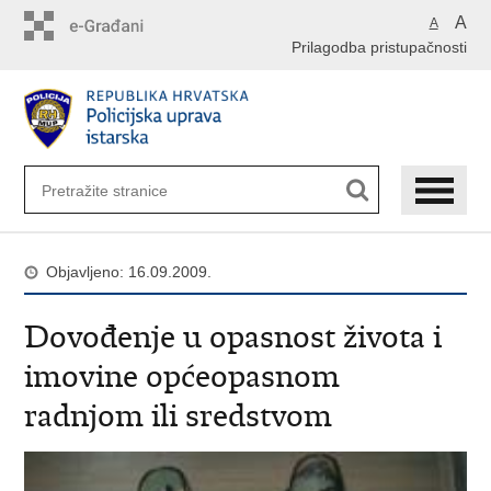
Preskoči
A
A
na
Prilagodba pristupačnosti
glavni
sadržaj
Objavljeno: 16.09.2009.
Dovođenje u opasnost života i
imovine općeopasnom
radnjom ili sredstvom