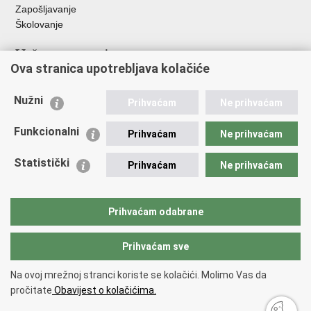
Zapošljavanje
Školovanje
Važne poveznice
Ova stranica upotrebljava kolačiće
Ministarstvo unutarnjih poslova
Sindikati
Nužni
Prihvaćam
Ne prihvaćam
Udruge
Dom zdravlja MUP-a
Funkcionalni
Prihvaćam
Ne prihvaćam
Policijska akademija
Muzej policije
Statistički
Prihvaćam
Ne prihvaćam
Zaklada policijske solidarnosti
Centar za forenzična ispitivanja, istraživanja i vještačenja "Ivan
Vučetić"
Prihvaćam odabrane
Policijske uprave
Prihvaćam sve
Povratak na vrh
Na ovoj mrežnoj stranci koriste se kolačići. Molimo Vas da
Copyright © 2026 Policijska uprava istarska.
Uvjeti korištenja
.
Izjava o
pročitate
Obavijest o kolačićima.
pristupačnosti
.