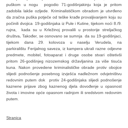
puškom u nogu pogodio 71-godišnjakinju koja je pritom
zadobila lakše ozljede. Kriminalističkom obradom je utvrđeno
da zračna puška potječe od teške krađe provaljivanjem koju su
počinili dvojica 19-godišnjaka iz Pule i Kutine, tijekom noći 8./9.
rujna, kada su u Krležinoj provalili u prostorije streljačkog
društva
.
Također, se osnovano se sumnja da su 19-godišnjaci,
tijekom dana 29. kolovoza u naselju Verudela, na
parkiralištu Ferijalnog saveza, iz kampera ukrali razne odjevne
predmete, mobitel, fotoaparat i druge osobe stvari oštetivši
pritom 26-godišnjeg nizozemskog državljanina za više tisuća
kuna. Nakon provedene kriminalističke obrade protiv obojice
slijedi podnošenje posebnog izvješća nadležnom odvjetništvu
redovnim putem dok protiv 24-godišnjaka slijedi podnošenje
kaznene prijave zbog kaznenog djela dovođenje u opasnost
života i imovine opće opasnom radnjom ili sredstvom redovnim
putem.
Stranica