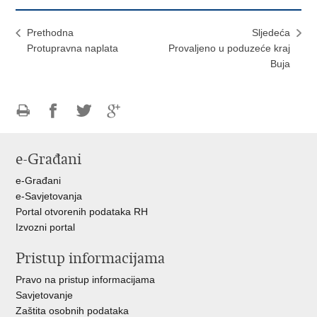
Prethodna
Sljedeća
Protupravna naplata
Provaljeno u poduzeće kraj
Buja
Ispiši
Podijeli
Podijeli
Podijeli
stranicu
na
na
na
e-Građani
Facebooku
Twitteru
Google
+
e-Građani
e-Savjetovanja
Portal otvorenih podataka RH
Izvozni portal
Pristup informacijama
Pravo na pristup informacijama
Savjetovanje
Zaštita osobnih podataka