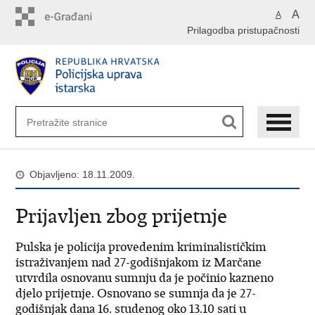
Preskoči
A
A
na
Prilagodba pristupačnosti
glavni
sadržaj
Objavljeno: 18.11.2009.
Prijavljen zbog prijetnje
Pulska je policija provedenim kriminalističkim
istraživanjem nad 27-godišnjakom iz Marčane
utvrdila osnovanu sumnju da je počinio kazneno
djelo prijetnje. Osnovano se sumnja da je 27-
godišnjak dana 16. studenog oko 13.10 sati u