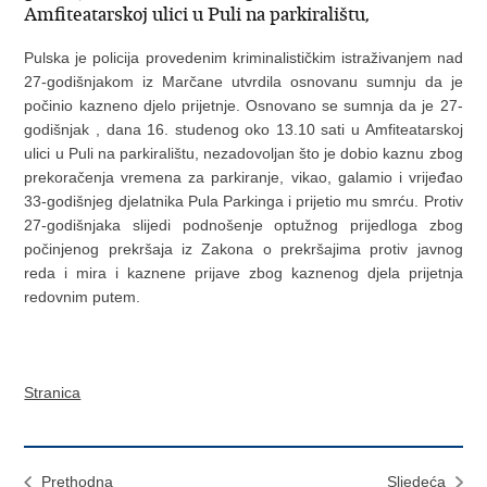
Amfiteatarskoj ulici u Puli na parkiralištu,
Pulska je policija provedenim kriminalističkim istraživanjem nad
27-godišnjakom iz Marčane utvrdila osnovanu sumnju da je
počinio kazneno djelo prijetnje. Osnovano se sumnja da je 27-
godišnjak , dana 16. studenog oko 13.10 sati u Amfiteatarskoj
ulici u Puli na parkiralištu, nezadovoljan što je dobio kaznu zbog
prekoračenja vremena za parkiranje, vikao, galamio i vrijeđao
33-godišnjeg djelatnika Pula Parkinga i prijetio mu smrću. Protiv
27-godišnjaka slijedi podnošenje optužnog prijedloga zbog
počinjenog prekršaja iz Zakona o prekršajima protiv javnog
reda i mira i kaznene prijave zbog kaznenog djela prijetnja
redovnim putem.
Stranica
Prethodna
Sljedeća