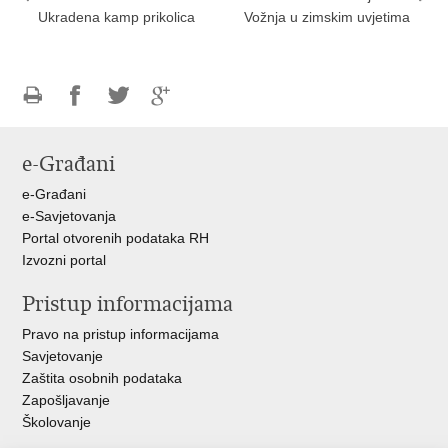
Ukradena kamp prikolica
Vožnja u zimskim uvjetima
Ispiši
Podijeli
Podijeli
Podijeli
stranicu
na
na
na
e-Građani
Facebooku
Twitteru
Google
+
e-Građani
e-Savjetovanja
Portal otvorenih podataka RH
Izvozni portal
Pristup informacijama
Pravo na pristup informacijama
Savjetovanje
Zaštita osobnih podataka
Zapošljavanje
Školovanje