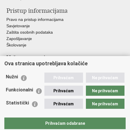
Pristup informacijama
Pravo na pristup informacijama
Savjetovanje
Zaštita osobnih podataka
Zapošljavanje
Školovanje
Važne poveznice
Ova stranica upotrebljava kolačiće
Ministarstvo unutarnjih poslova
Sindikati
Nužni
Prihvaćam
Ne prihvaćam
Udruge
Dom zdravlja MUP-a
Funkcionalni
Prihvaćam
Ne prihvaćam
Policijska akademija
Muzej policije
Statistički
Prihvaćam
Ne prihvaćam
Zaklada policijske solidarnosti
Centar za forenzična ispitivanja, istraživanja i vještačenja "Ivan
Vučetić"
Prihvaćam odabrane
Policijske uprave