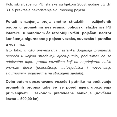
Policijski službenici PU istarske su tijekom 2009. godine utvrdili
3015 prekršaja nekorištenja sigurnosnog pojasa.
Poradi smanjenja broja smrtno stradalih i ozlijeđenih
osoba u prometnim nesrećama, policijski službenici PU
istarske u narednom će razdoblju vršiti pojačani nadzor
korištenja sigurnosnog pojasa vozača, suvozača i putnika
u vozilima.
Isto tako,
u cilju preveniranja nastanka događaja prometnih
nesreća u kojima stradavaju djeca-putnici, poduzimati će se
adekvatne mjere prema vozačima koji na neprimjeren način
prevoze djecu (nekorištenje autosjedalica i nevezivanje
sigurnosnim pojasevima na stražnjem sjedalu).
Ovim putem upozoravamo vozače i putnike na poštivanje
prometnih propisa gdje će se pored mjera upozorenja
primjenjivati i zakonom predviđene sankcije (novčana
kazna – 500,00 kn)