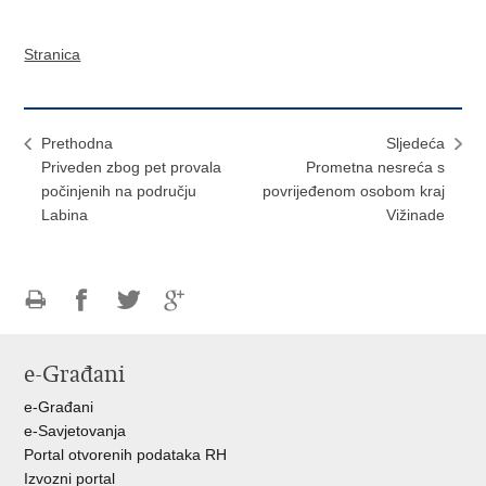
Stranica
Prethodna
Sljedeća
Priveden zbog pet provala
Prometna nesreća s
počinjenih na području
povrijeđenom osobom kraj
Labina
Vižinade
Ispiši
Podijeli
Podijeli
Podijeli
stranicu
na
na
na
e-Građani
Facebooku
Twitteru
Google
+
e-Građani
e-Savjetovanja
Portal otvorenih podataka RH
Izvozni portal