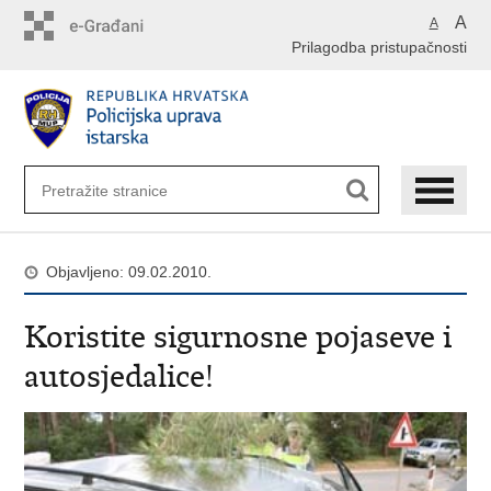
Preskoči
A
A
na
Prilagodba pristupačnosti
glavni
sadržaj
Objavljeno: 09.02.2010.
Koristite sigurnosne pojaseve i
autosjedalice!