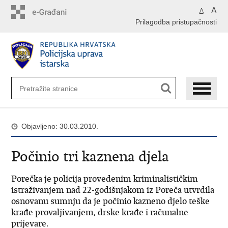
Preskoči
A
A
na
Prilagodba pristupačnosti
glavni
sadržaj
Objavljeno: 30.03.2010.
Počinio tri kaznena djela
Porečka je policija provedenim kriminalističkim
istraživanjem nad 22-godišnjakom iz Poreča utvrdila
osnovanu sumnju da je počinio kazneno djelo teške
krađe provaljivanjem, drske krađe i računalne
prijevare.