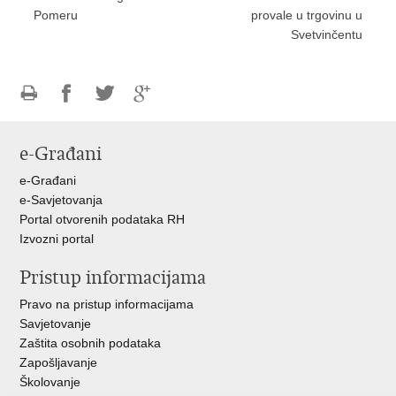
Pomeru
provale u trgovinu u
Svetvinčentu
Ispiši
Podijeli
Podijeli
Podijeli
stranicu
na
na
na
e-Građani
Facebooku
Twitteru
Google
+
e-Građani
e-Savjetovanja
Portal otvorenih podataka RH
Izvozni portal
Pristup informacijama
Pravo na pristup informacijama
Savjetovanje
Zaštita osobnih podataka
Zapošljavanje
Školovanje