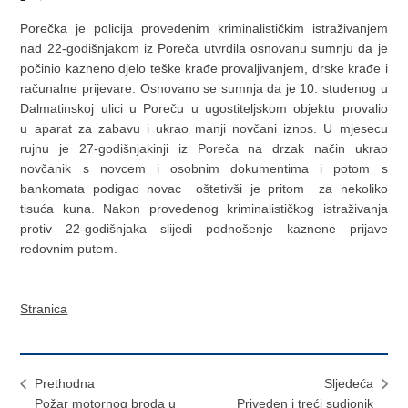
Porečka je policija provedenim kriminalističkim istraživanjem
nad 22-godišnjakom iz Poreča utvrdila osnovanu sumnju da je
počinio kazneno djelo teške krađe provaljivanjem, drske krađe i
računalne prijevare. Osnovano se sumnja da je 10. studenog u
Dalmatinskoj ulici u Poreču u ugostiteljskom objektu provalio
u aparat za zabavu i ukrao manji novčani iznos. U mjesecu
rujnu je 27-godišnjakinji iz Poreča na drzak način ukrao
novčanik s novcem i osobnim dokumentima i potom s
bankomata podigao novac oštetivši je pritom za nekoliko
tisuća kuna. Nakon provedenog kriminalističkog istraživanja
protiv 22-godišnjaka slijedi podnošenje kaznene prijave
redovnim putem.
Stranica
Prethodna
Sljedeća
Požar motornog broda u
Priveden i treći sudionik