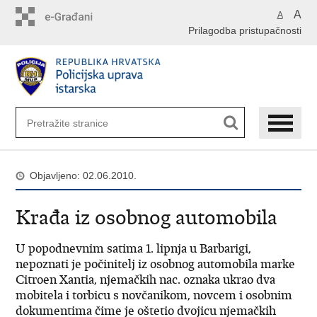
Preskoči
A
A
na
Prilagodba pristupačnosti
glavni
sadržaj
Objavljeno: 02.06.2010.
Krađa iz osobnog automobila
U popodnevnim satima 1. lipnja u Barbarigi,
nepoznati je počinitelj iz osobnog automobila marke
Citroen Xantia, njemačkih nac. oznaka ukrao dva
mobitela i torbicu s novčanikom, novcem i osobnim
dokumentima čime je oštetio dvojicu njemačkih