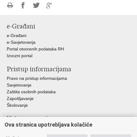
Ispiši
Podijeli
Podijeli
Podijeli
stranicu
na
na
na
e-Građani
Facebooku
Twitteru
Google
+
e-Građani
e-Savjetovanja
Portal otvorenih podataka RH
Izvozni portal
Pristup informacijama
Pravo na pristup informacijama
Savjetovanje
Zaštita osobnih podataka
Zapošljavanje
Školovanje
Važne poveznice
Ova stranica upotrebljava kolačiće
Ministarstvo unutarnjih poslova
Sindikati