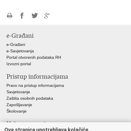
Ispiši
Podijeli
Podijeli
Podijeli
stranicu
na
na
na
e-Građani
Facebooku
Twitteru
Google
+
e-Građani
e-Savjetovanja
Portal otvorenih podataka RH
Izvozni portal
Pristup informacijama
Pravo na pristup informacijama
Savjetovanje
Zaštita osobnih podataka
Zapošljavanje
Školovanje
Važne poveznice
Ova stranica upotrebljava kolačiće