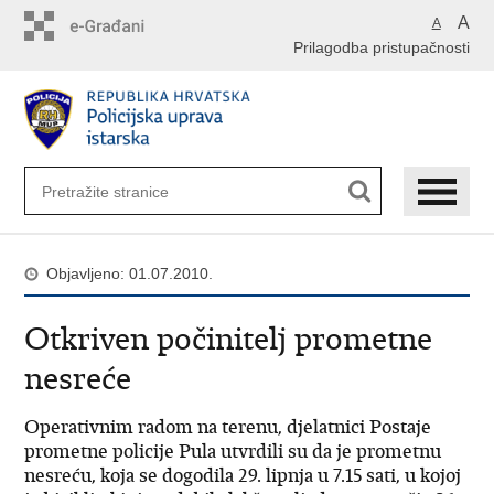
Preskoči
A
A
na
Prilagodba pristupačnosti
glavni
sadržaj
Objavljeno: 01.07.2010.
Otkriven počinitelj prometne
nesreće
Operativnim radom na terenu, djelatnici Postaje
prometne policije Pula utvrdili su da je prometnu
nesreću, koja se dogodila 29. lipnja u 7.15 sati, u kojoj