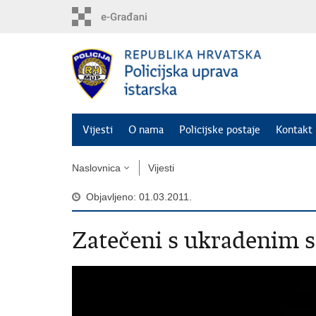
Preskoči
na
glavni
sadržaj
Vijesti
O nama
Policijske postaje
Kontakt 
Naslovnica
Vijesti
Objavljeno: 01.03.2011.
Zatečeni s ukradenim 