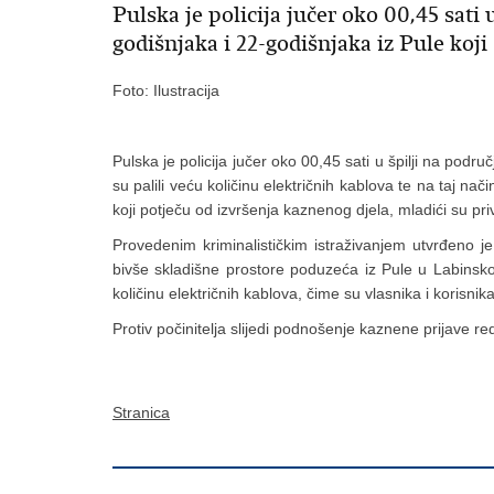
Pulska je policija jučer oko 00,45 sati
godišnjaka i 22-godišnjaka iz Pule koji
Foto: Ilustracija
Pulska je policija jučer oko 00,45 sati u špilji na podr
su palili veću količinu električnih kablova te na taj na
koji potječu od izvršenja kaznenog djela, mladići su priv
Provedenim kriminalističkim istraživanjem utvrđeno je
bivše skladišne prostore poduzeća iz Pule u Labinskoj
količinu električnih kablova, čime su vlasnika i korisni
Protiv počinitelja slijedi podnošenje kaznene prijave 
Stranica