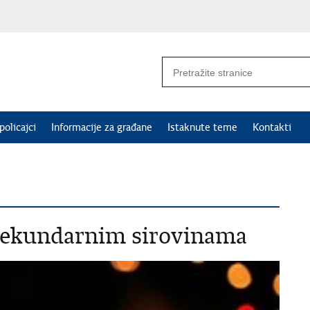
policajci
Informacije za građane
Istaknute teme
Kontakti
sekundarnim sirovinama