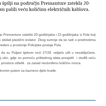
 u špilji na području Premanture zatekla 20-
 su palili veću količinu električnih kablova.
učju Premanture zatekla 20-godišnjaka i 22-godišnjaka iz Pule koji
čin skidali plastični izolator. Zbog sumnje da se radi o predmetima
edeni u prostorije Policijske postaje Pula.
 da su Puljani tijekom noći 27/28. veljače ušli u nezaključane,
 ulici, gdje su pomoću prikladnog alata presjekli i otuđili veću
ka prostora oštetili za zasad neutvrđenu količinu novca.
redovnim putem za kazneno djelo krađe.