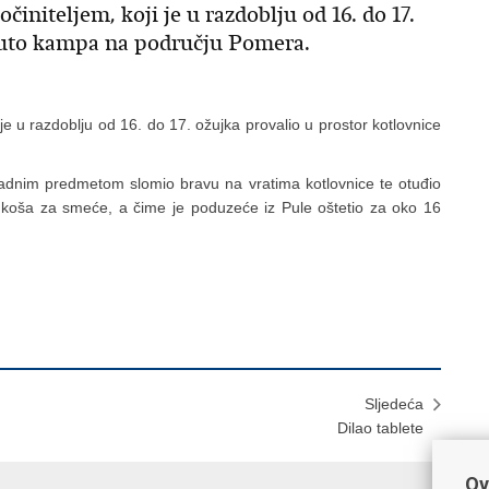
činiteljem, koji je u razdoblju od 16. do 17.
 auto kampa na području Pomera.
 je u razdoblju od 16. do 17. ožujka provalio u prostor kotlovnice
kladnim predmetom slomio bravu na vratima kotlovnice te otuđio
 i 2 koša za smeće, a čime je poduzeće iz Pule oštetio za oko 16
Sljedeća
Dilao tablete
Ov