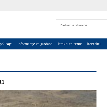
policajci
Informacije za građane
Istaknute teme
Kontakti
du