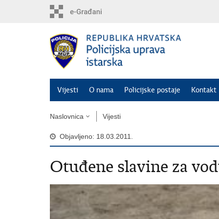
Preskoči
na
glavni
sadržaj
Vijesti
O nama
Policijske postaje
Kontakt 
Naslovnica
Vijesti
Objavljeno: 18.03.2011.
Otuđene slavine za vo