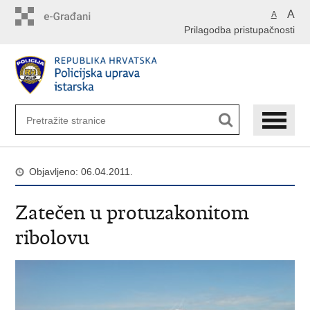
Preskoči
A
A
na
Prilagodba pristupačnosti
glavni
sadržaj
Objavljeno: 06.04.2011.
Zatečen u protuzakonitom
ribolovu