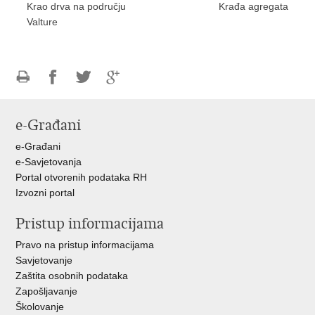
Krao drva na području
Krađa agregata
Valture
Ispiši
Podijeli
Podijeli
Podijeli
stranicu
na
na
na
e-Građani
Facebooku
Twitteru
Google
+
e-Građani
e-Savjetovanja
Portal otvorenih podataka RH
Izvozni portal
Pristup informacijama
Pravo na pristup informacijama
Savjetovanje
Zaštita osobnih podataka
Zapošljavanje
Školovanje