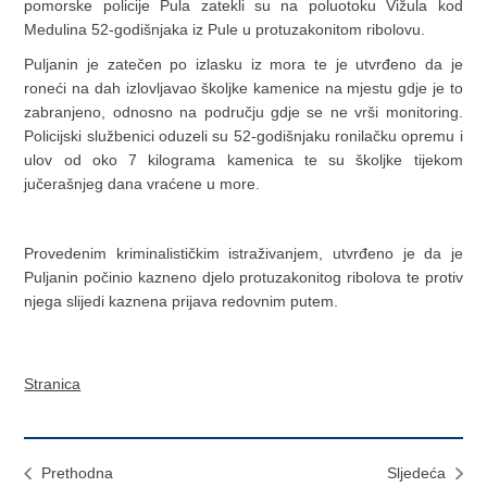
pomorske policije Pula zatekli su na poluotoku Vižula kod
Medulina 52-godišnjaka iz Pule u protuzakonitom ribolovu.
Puljanin je zatečen po izlasku iz mora te je utvrđeno da je
roneći na dah izlovljavao školjke kamenice na mjestu gdje je to
zabranjeno, odnosno na području gdje se ne vrši monitoring.
Policijski službenici oduzeli su 52-godišnjaku ronilačku opremu i
ulov od oko 7 kilograma kamenica te su školjke tijekom
jučerašnjeg dana vraćene u more.
Provedenim kriminalističkim istraživanjem, utvrđeno je da je
Puljanin počinio kazneno djelo protuzakonitog ribolova te protiv
njega slijedi kaznena prijava redovnim putem.
Stranica
Prethodna
Sljedeća