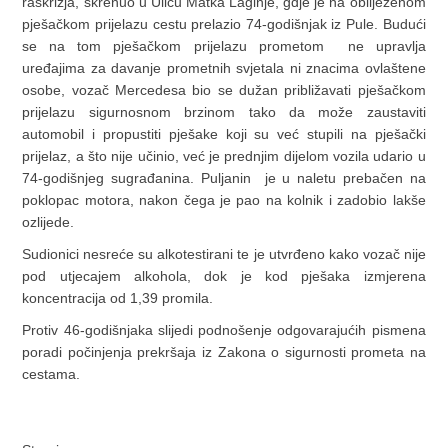
raskrižja, skrenuo u Ulicu Matka Laginje, gdje je na obilježenom
pješačkom prijelazu cestu prelazio 74-godišnjak iz Pule. Budući
se na tom pješačkom prijelazu prometom ne upravlja
uređajima za davanje prometnih svjetala ni znacima ovlaštene
osobe, vozač Mercedesa bio se dužan približavati pješačkom
prijelazu sigurnosnom brzinom tako da može zaustaviti
automobil i propustiti pješake koji su već stupili na pješački
prijelaz, a što nije učinio, već je prednjim dijelom vozila udario u
74-godišnjeg sugrađanina. Puljanin je u naletu prebačen na
poklopac motora, nakon čega je pao na kolnik i zadobio lakše
ozlijede.
Sudionici nesreće su alkotestirani te je utvrđeno kako vozač nije
pod utjecajem alkohola, dok je kod pješaka izmjerena
koncentracija od 1,39 promila.
Protiv 46-godišnjaka slijedi podnošenje odgovarajućih pismena
poradi počinjenja prekršaja iz Zakona o sigurnosti prometa na
cestama.