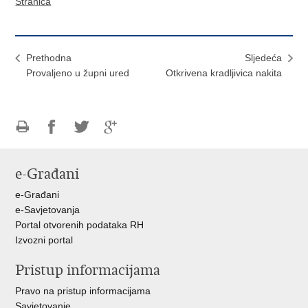
Stranica
Prethodna
Sljedeća
Provaljeno u župni ured
Otkrivena kradljivica nakita
Ispiši
Podijeli
Podijeli
Podijeli
stranicu
na
na
na
e-Građani
Facebooku
Twitteru
Google
+
e-Građani
e-Savjetovanja
Portal otvorenih podataka RH
Izvozni portal
Pristup informacijama
Pravo na pristup informacijama
Savjetovanje