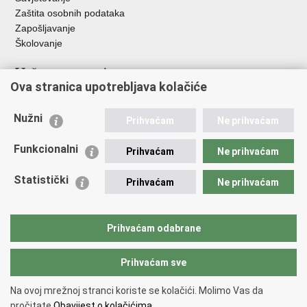
Zaštita osobnih podataka
Zapošljavanje
Školovanje
Važne poveznice
Ova stranica upotrebljava kolačiće
Ministarstvo unutarnjih poslova
Sindikati
Nužni
Prihvaćam
Ne prihvaćam
Udruge
Dom zdravlja MUP-a
Funkcionalni
Prihvaćam
Ne prihvaćam
Policijska akademija
Muzej policije
Statistički
Prihvaćam
Ne prihvaćam
Zaklada policijske solidarnosti
Centar za forenzična ispitivanja, istraživanja i vještačenja "Ivan
Vučetić"
Prihvaćam odabrane
Policijske uprave
Prihvaćam sve
Povratak na vrh
Na ovoj mrežnoj stranci koriste se kolačići. Molimo Vas da
Copyright © 2026 Policijska uprava istarska.
Uvjeti korištenja
.
Izjava o
pročitate
Obavijest o kolačićima.