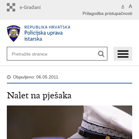
Preskoči
A
A
na
Prilagodba pristupačnosti
glavni
sadržaj
Objavljeno: 06.05.2011.
Nalet na pješaka