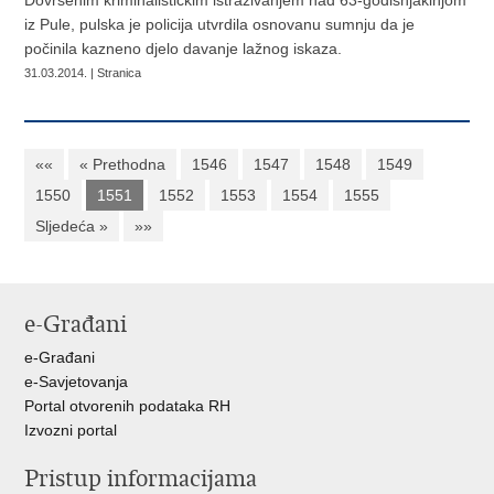
Dovršenim kriminalističkim istraživanjem nad 63-godišnjakinjom
iz Pule, pulska je policija utvrdila osnovanu sumnju da je
počinila kazneno djelo davanje lažnog iskaza.
31.03.2014. | Stranica
««
« Prethodna
1546
1547
1548
1549
1550
1551
1552
1553
1554
1555
Sljedeća »
»»
e-Građani
e-Građani
e-Savjetovanja
Portal otvorenih podataka RH
Izvozni portal
Pristup informacijama