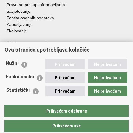
Pravo na pristup informacijama
Savjetovanje
Zaštita osobnih podataka
Zapošljavanje
Školovanje
Važne poveznice
Ova stranica upotrebljava kolačiće
Ministarstvo unutarnjih poslova
Sindikati
Nužni
Prihvaćam
Ne prihvaćam
Udruge
Dom zdravlja MUP-a
Funkcionalni
Prihvaćam
Ne prihvaćam
Policijska akademija
Muzej policije
Statistički
Prihvaćam
Ne prihvaćam
Zaklada policijske solidarnosti
Centar za forenzična ispitivanja, istraživanja i vještačenja "Ivan
Vučetić"
Prihvaćam odabrane
Policijske uprave
Prihvaćam sve