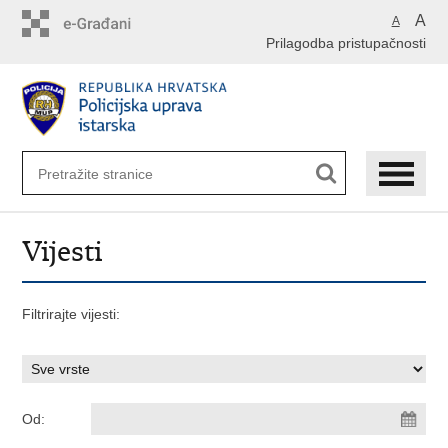
Preskoči
A
A
na
Prilagodba pristupačnosti
glavni
sadržaj
Vijesti
Filtrirajte vijesti:
Od: