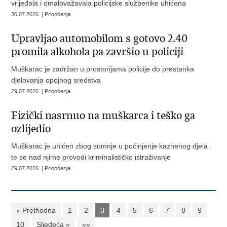
vrijeđala i omalovažavala policijske službenike uhićena
30.07.2026. | Priopćenja
Upravljao automobilom s gotovo 2.40
promila alkohola pa završio u policiji
Muškarac je zadržan u prostorijama policije do prestanka
djelovanja opojnog sredstva
29.07.2026. | Priopćenja
Fizički nasrnuo na muškarca i teško ga
ozlijedio
Muškarac je uhićen zbog sumnje u počinjenje kaznenog djela
te se nad njime provodi kriminalističko istraživanje
29.07.2026. | Priopćenja
« Prethodna
1
2
3
4
5
6
7
8
9
10
Sljedeća »
»»