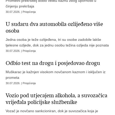
Prometni prekršitelj dobio veliku kaznu zbog upornosti u
činjenju prekršaja
30.07.2026. | Priopćenja
U sudaru dva automobila ozlijeđeno više
osoba
Jedna osoba je teže ozlijeđena, tri su osobe zadobile lakše
tjelesne ozljede, dok za jednu osobu težina ozljeda nije poznata
30.07.2026. | Priopćenja
Odbio test na drogu i posjedovao drogu
Muškarac je kažnjen visokom novčanom kaznom i isključen iz
prometa
30.07.2026. | Priopćenja
Vozio pod utjecajem alkohola, a suvozačica
vrijeđala policijske službenike
Vozač je novčano sankcioniran, dok je suvozačica koja je