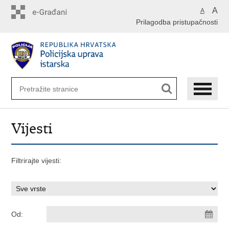
Preskoči
A
A
na
Prilagodba pristupačnosti
glavni
sadržaj
Vijesti
Filtrirajte vijesti:
Od: