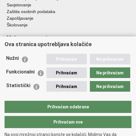
Savjetovanje
Zaštita osobnih podataka
Zapošljavanje
Školovanje
Važne poveznice
Ova stranica upotrebljava kolačiće
Ministarstvo unutarnjih poslova
Sindikati
Nužni
Prihvaćam
Ne prihvaćam
Udruge
Dom zdravlja MUP-a
Funkcionalni
Prihvaćam
Ne prihvaćam
Policijska akademija
Muzej policije
Statistički
Prihvaćam
Ne prihvaćam
Zaklada policijske solidarnosti
Centar za forenzična ispitivanja, istraživanja i vještačenja "Ivan
Vučetić"
Prihvaćam odabrane
Policijske uprave
Prihvaćam sve
Povratak na vrh
Na ovoj mrežnoj stranci koriste se kolačići. Molimo Vas da