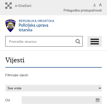
Preskoči
A
A
na
Prilagodba pristupačnosti
glavni
sadržaj
Vijesti
Filtrirajte vijesti:
Od: