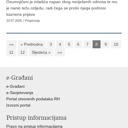
Osumnjičeni je mladića napao zbog neriješenih odnosa te mu
je nanio težu ozljedu, radi čega se protiv njega podnosi
kaznena prijava
20.07.2026. | Priopćenja
««
« Prethodna
3
4
5
6
7
8
9
10
11
12
Sljedeća »
»»
e-Građani
e-Građani
e-Savjetovanja
Portal otvorenih podataka RH
Izvozni portal
Pristup informacijama
Pravo na pristup informacijama