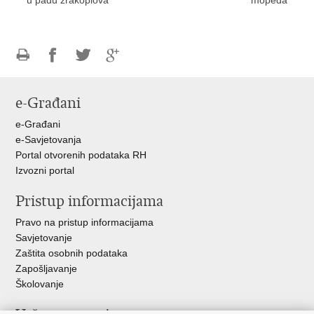
Ispiši
Podijeli
Podijeli
Podijeli
stranicu
na
na
na
e-Građani
Facebooku
Twitteru
Google
+
e-Građani
e-Savjetovanja
Portal otvorenih podataka RH
Izvozni portal
Pristup informacijama
Pravo na pristup informacijama
Savjetovanje
Zaštita osobnih podataka
Zapošljavanje
Školovanje