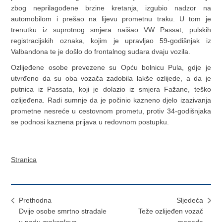
zbog neprilagođene brzine kretanja, izgubio nadzor na
automobilom i prešao na lijevu prometnu traku. U tom je
trenutku iz suprotnog smjera naišao VW Passat, pulskih
registracijskih oznaka, kojim je upravljao 59-godišnjak iz
Valbandona te je došlo do frontalnog sudara dvaju vozila.
Ozlijeđene osobe prevezene su Opću bolnicu Pula, gdje je
utvrđeno da su oba vozača zadobila lakše ozlijede, a da je
putnica iz Passata, koji je dolazio iz smjera Fažane, teško
ozlijeđena. Radi sumnje da je počinio kazneno djelo izazivanja
prometne nesreće u cestovnom prometu, protiv 34-godišnjaka
se podnosi kaznena prijava u redovnom postupku.
Stranica
Prethodna
Sljedeća
Dvije osobe smrtno stradale
Teže ozlijeđen vozač
u padu zrakoplova
mopeda