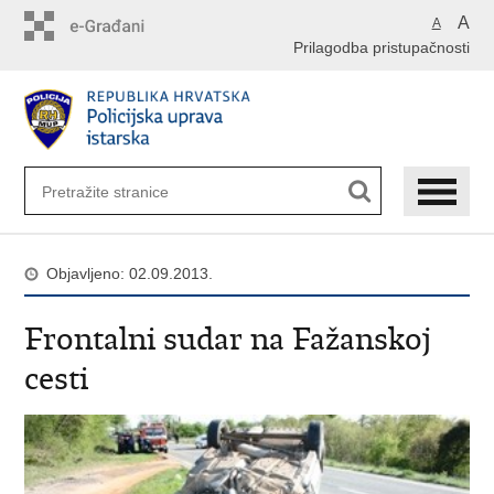
Preskoči
A
A
na
Prilagodba pristupačnosti
glavni
sadržaj
Objavljeno: 02.09.2013.
Frontalni sudar na Fažanskoj
cesti