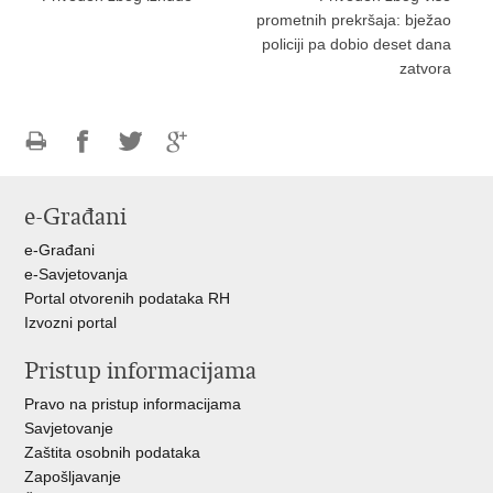
prometnih prekršaja: bježao
policiji pa dobio deset dana
zatvora
Ispiši
Podijeli
Podijeli
Podijeli
stranicu
na
na
na
e-Građani
Facebooku
Twitteru
Google
+
e-Građani
e-Savjetovanja
Portal otvorenih podataka RH
Izvozni portal
Pristup informacijama
Pravo na pristup informacijama
Savjetovanje
Zaštita osobnih podataka
Zapošljavanje