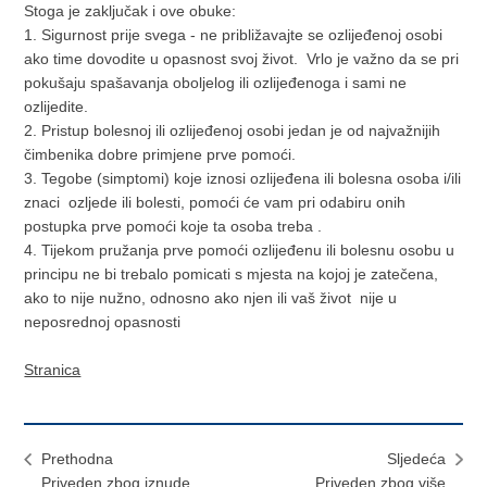
Stoga je zaključak i ove obuke:
1. Sigurnost prije svega - ne približavajte se ozlijeđenoj osobi
ako time dovodite u opasnost svoj život. Vrlo je važno da se pri
pokušaju spašavanja oboljelog ili ozlijeđenoga i sami ne
ozlijedite.
2. Pristup bolesnoj ili ozlijeđenoj osobi jedan je od najvažnijih
čimbenika dobre primjene prve pomoći.
3. Tegobe (simptomi) koje iznosi ozlijeđena ili bolesna osoba i/ili
znaci ozljede ili bolesti, pomoći će vam pri odabiru onih
postupka prve pomoći koje ta osoba treba .
4. Tijekom pružanja prve pomoći ozlijeđenu ili bolesnu osobu u
principu ne bi trebalo pomicati s mjesta na kojoj je zatečena,
ako to nije nužno, odnosno ako njen ili vaš život nije u
neposrednoj opasnosti
Stranica
Prethodna
Sljedeća
Priveden zbog iznude
Priveden zbog više