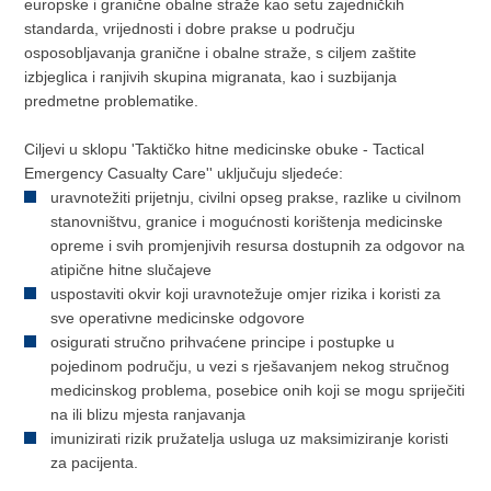
europske i granične obalne straže kao setu zajedničkih
standarda, vrijednosti i dobre prakse u području
osposobljavanja granične i obalne straže, s ciljem zaštite
izbjeglica i ranjivih skupina migranata, kao i suzbijanja
predmetne problematike.
Ciljevi u sklopu 'Taktičko hitne medicinske obuke - Tactical
Emergency Casualty Care'' uključuju sljedeće:
uravnotežiti prijetnju, civilni opseg prakse, razlike u civilnom
stanovništvu, granice i mogućnosti korištenja medicinske
opreme i svih promjenjivih resursa dostupnih za odgovor na
atipične hitne slučajeve
uspostaviti okvir koji uravnotežuje omjer rizika i koristi za
sve operativne medicinske odgovore
osigurati stručno prihvaćene principe i postupke u
pojedinom području, u vezi s rješavanjem nekog stručnog
medicinskog problema, posebice onih koji se mogu spriječiti
na ili blizu mjesta ranjavanja
imunizirati rizik pružatelja usluga uz maksimiziranje koristi
za pacijenta.