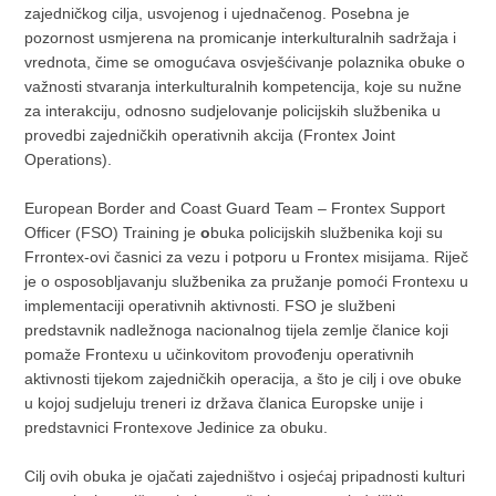
zajedničkog cilja, usvojenog i ujednačenog. Posebna je
pozornost usmjerena na promicanje interkulturalnih sadržaja i
vrednota, čime se omogućava osvješćivanje polaznika obuke o
važnosti stvaranja interkulturalnih kompetencija, koje su nužne
za interakciju, odnosno sudjelovanje policijskih službenika u
provedbi zajedničkih operativnih akcija (Frontex Joint
Operations).
European Border and Coast Guard Team – Frontex Support
Officer (FSO) Training je
o
buka policijskih službenika koji su
Frrontex-ovi časnici za vezu i potporu u Frontex misijama. Riječ
je o osposobljavanju službenika za pružanje pomoći Frontexu u
implementaciji operativnih aktivnosti. FSO je službeni
predstavnik nadležnoga nacionalnog tijela zemlje članice koji
pomaže Frontexu u učinkovitom provođenju operativnih
aktivnosti tijekom zajedničkih operacija, a što je cilj i ove obuke
u kojoj sudjeluju treneri iz država članica Europske unije i
predstavnici Frontexove Jedinice za obuku.
Cilj ovih obuka je ojačati zajedništvo i osjećaj pripadnosti kulturi