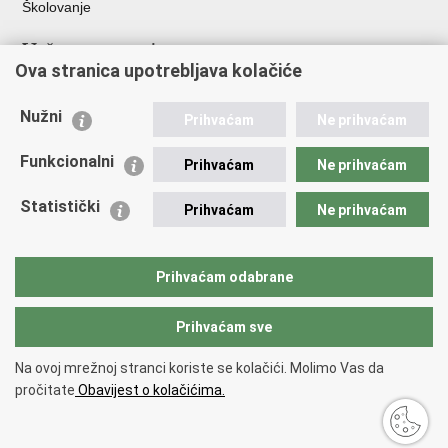
Školovanje
Važne poveznice
Ova stranica upotrebljava kolačiće
Ministarstvo unutarnjih poslova
Sindikati
Nužni
Prihvaćam
Ne prihvaćam
Udruge
Dom zdravlja MUP-a
Funkcionalni
Prihvaćam
Ne prihvaćam
Policijska akademija
Muzej policije
Statistički
Prihvaćam
Ne prihvaćam
Zaklada policijske solidarnosti
Centar za forenzična ispitivanja, istraživanja i vještačenja "Ivan
Vučetić"
Prihvaćam odabrane
Policijske uprave
Prihvaćam sve
Povratak na vrh
Na ovoj mrežnoj stranci koriste se kolačići. Molimo Vas da
Copyright © 2026 Policijska uprava istarska.
Uvjeti korištenja
.
Izjava o
pročitate
Obavijest o kolačićima.
pristupačnosti
.