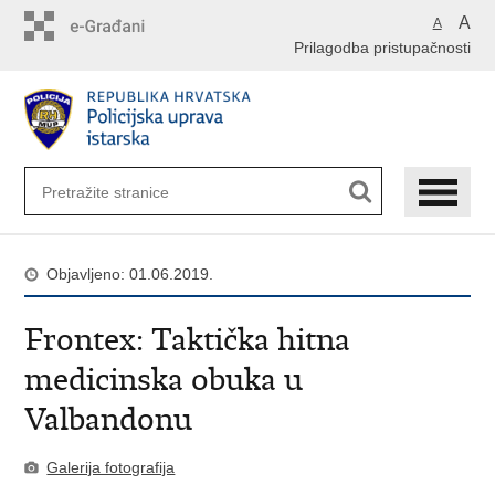
Preskoči
A
A
na
Prilagodba pristupačnosti
glavni
sadržaj
Objavljeno: 01.06.2019.
Frontex: Taktička hitna
medicinska obuka u
Valbandonu
Galerija fotografija