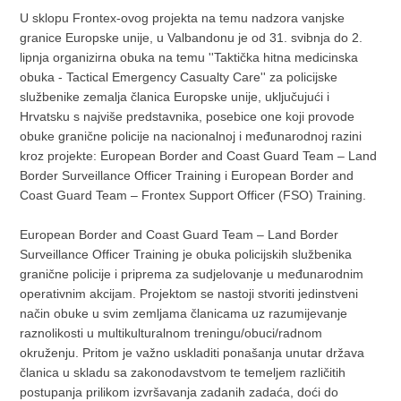
U sklopu Frontex-ovog projekta na temu nadzora vanjske
granice Europske unije, u Valbandonu je od 31. svibnja do 2.
lipnja organizirna obuka na temu ''Taktička hitna medicinska
obuka - Tactical Emergency Casualty Care'' za policijske
službenike zemalja članica Europske unije, uključujući i
Hrvatsku s najviše predstavnika, posebice one koji provode
obuke granične policije na nacionalnoj i međunarodnoj razini
kroz projekte: European Border and Coast Guard Team – Land
Border Surveillance Officer Training i European Border and
Coast Guard Team – Frontex Support Officer (FSO) Training.
European Border and Coast Guard Team – Land Border
Surveillance Officer Training je obuka policijskih službenika
granične policije i priprema za sudjelovanje u međunarodnim
operativnim akcijam. Projektom se nastoji stvoriti jedinstveni
način obuke u svim zemljama članicama uz razumijevanje
raznolikosti u multikulturalnom treningu/obuci/radnom
okruženju. Pritom je važno uskladiti ponašanja unutar država
članica u skladu sa zakonodavstvom te temeljem različitih
postupanja prilikom izvršavanja zadanih zadaća, doći do