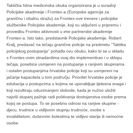
Taktička hitna medicinska obuka organizirana je u suradnji
Policijske akadmeije i Frontex-a (Europske agencija za
graničnu i obalnu stražu) za Frontex-ove trenere i policijske
službenike Policijske akademije, koji su uključeni u pripremu i
provedbu Frontex aktivnosti u ime partnerske akademije
Frontex-a. Isto tako, predstavnik Policijske akademije, Robert
Kralj, predavač na tečaju granične policije na predmetu ''Taktika
policijskog postupanja'' pohađa ovu obuku, kako bi se u skladu
s Frontex-ovim stnadardima ovaj dio implementirao i u sklopu
tečaja, posebice usmjeren na postupanje s ranjivim skupinama
i ostalim postupanjima hrvatske policije koji su usmjereni na
jačanje kapaciteta u tom području. Prioritet hrvatske policije je
edukacija u postupcima u kojima se uporabljuje tjelesna snaga i
koji rezultiraju oduzimanjem slobode, kada je nužno uložiti
najviši stupanj pažnje radi poštivanja dostojanstva osobe prema
kojoj se postupa. To se posebno odnosi na ranjive skupine -
djecu, trudnice u vidljivom stupnju trudnoće, osobe s
invaliditetom, duševnim bolestima te vidljivo starije ili nemoćne
osobe.