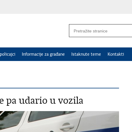
policajci
Informacije za građane
Istaknute teme
Kontakti
e pa udario u vozila