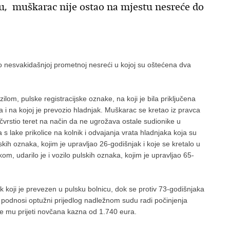
u, muškarac nije ostao na mjestu nesreće do
u o nesvakidašnjoj prometnoj nesreći u kojoj su oštećena dva
lom, pulske registracijske oznake, na koji je bila priključena
da i na kojoj je prevozio hladnjak. Muškarac se kretao iz pravca
čvrstio teret na način da ne ugrožava ostale sudionike u
 lake prikolice na kolnik i odvajanja vrata hladnjaka koja su
jskih oznaka, kojim je upravljao 26-godišnjak i koje se kretalo u
kom, udarilo je i vozilo pulskih oznaka, kojim je upravljao 65-
k koji je prevezen u pulsku bolnicu, dok se protiv 73-godišnjaka
je podnosi optužni prijedlog nadležnom sudu radi počinjenja
e mu prijeti novčana kazna od 1.740 eura.