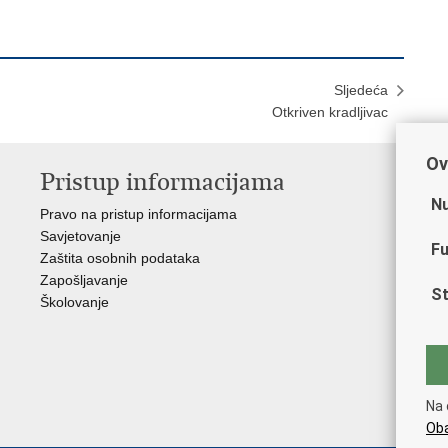
Sljedeća
Otkriven kradljivac
Ov
Pristup informacijama
V
Nu
Pravo na pristup informacijama
Min
Savjetovanje
Sin
Fu
Zaštita osobnih podataka
Ud
Zapošljavanje
Dom
St
Školovanje
Pol
Muz
Zak
Cen
"Iv
Na 
Pol
Oba