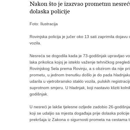
Nakon što je izazvao prometnu nesreć
dolaska policije
Foto: Ilustracija
Rovinjska policija je jučer oko 13 sati zaprimila dojav
vozila.
Nesreća se dogodila kada je 73-godišnjak upravljao vozi
laka prikolica kojoj je isteklo važenje tehničkog pregle
Rovinjskog Sela prema Rovinju, a s obzirom da nije pri
prometu, u jednom trenutku došlo je do pada hladnjaka s
udarila u vjetrobransko staklo vozila, pulskih registraci
suprotnom smjeru. U hladnjak, koji nastavio kliziti kolni
godišnjak.
U nesreći je lakše tjelesne ozljede zadobio 26-godišnja
koji se udaljio sa mjesta događaja prije dolaska polici
prekršaja iz Zakona o sigurnosti prometa na cestama t