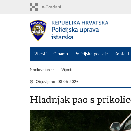
Preskoči
na
glavni
sadržaj
Vijesti
O nama
Policijske postaje
Kontakt 
Naslovnica
Vijesti
Objavljeno: 08.05.2026.
Hladnjak pao s prikolic