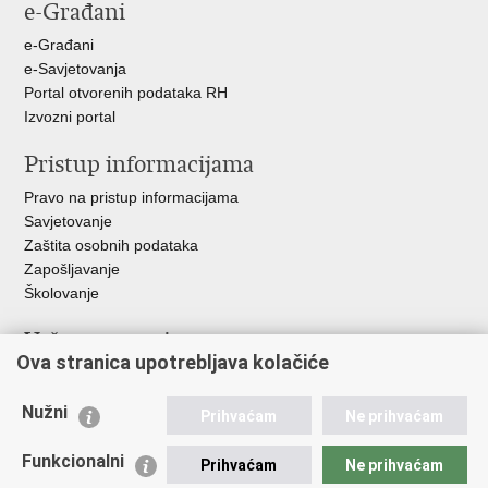
e-Građani
Facebooku
Twitteru
Google
+
e-Građani
e-Savjetovanja
Portal otvorenih podataka RH
Izvozni portal
Pristup informacijama
Pravo na pristup informacijama
Savjetovanje
Zaštita osobnih podataka
Zapošljavanje
Školovanje
Važne poveznice
Ova stranica upotrebljava kolačiće
Ministarstvo unutarnjih poslova
Sindikati
Nužni
Prihvaćam
Ne prihvaćam
Udruge
Dom zdravlja MUP-a
Funkcionalni
Prihvaćam
Ne prihvaćam
Policijska akademija