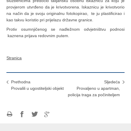
službenicima predočio talijansku osobnu iskaznicu za koju je
provjerom utvrđeno da je krivotvorena. Iskaznicu je krivotvorio
na način da je svoju originalnu fotokopirao, te ju plastificirao i
kao takvu koristio pri prijelazu državne granice.
Protiv osumnjičenog se nadležnom odvjetništvu podnosi
kaznena prijava redovnim putem.
Stranica
Prethodna
Sljedeća
Provalili u ugostiteljski objekt
Provaljeno u apartman,
policija traga za počiniteljem
Ispiši
Podijeli
Podijeli
Podijeli
stranicu
na
na
na