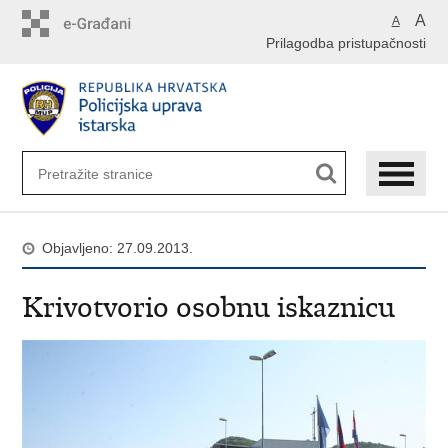
Preskoči
A
A
na
Prilagodba pristupačnosti
glavni
sadržaj
Objavljeno: 27.09.2013.
Krivotvorio osobnu iskaznicu