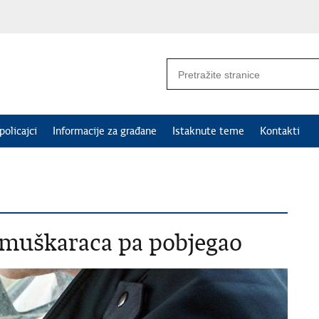
policajci
Informacije za građane
Istaknute teme
Kontakti
u muškaraca pa pobjegao