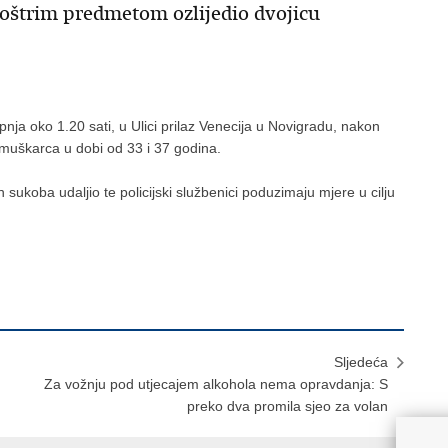
 oštrim predmetom ozlijedio dvojicu
srpnja oko 1.20 sati, u Ulici prilaz Venecija u Novigradu, nakon
muškarca u dobi od 33 i 37 godina.
n sukoba udaljio te policijski službenici poduzimaju mjere u cilju
Sljedeća
Za vožnju pod utjecajem alkohola nema opravdanja: S
preko dva promila sjeo za volan