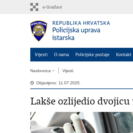
Preskoči
na
glavni
sadržaj
Vijesti
O nama
Policijske postaje
Kontakt 
Naslovnica
Vijesti
Objavljeno: 11.07.2025.
Lakše ozlijedio dvojic