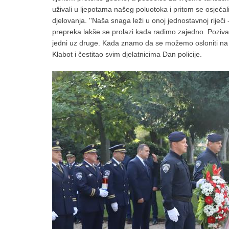
uživali u ljepotama našeg poluotoka i pritom se osjećali
djelovanja. ''Naša snaga leži u onoj jednostavnoj riječi
prepreka lakše se prolazi kada radimo zajedno. Pozivam 
jedni uz druge. Kada znamo da se možemo osloniti na ko
Klabot i čestitao svim djelatnicima Dan policije.