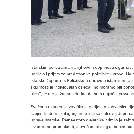
Istarskim policajcima na njihovom doprinosu sigurnosti z
upriličio i prijem za predstavnike policijske uprave. N
Istarske županije s Policijskom upravom istarskom te je
sigurnosti je individualan osjećaj, no moramo biti ponosn
ulicu'', rekao je župan i dodao da smo najjači upravo 
Svečana akademija završila je podjelom zahvalnica djelat
svojim trudom i zalaganjem te koji su dali svoj doprino
uprave istarske. Petnaestoro djelatnika primilo je zahval
izvanredno promaknuti, a svečanost su glazbenim nast