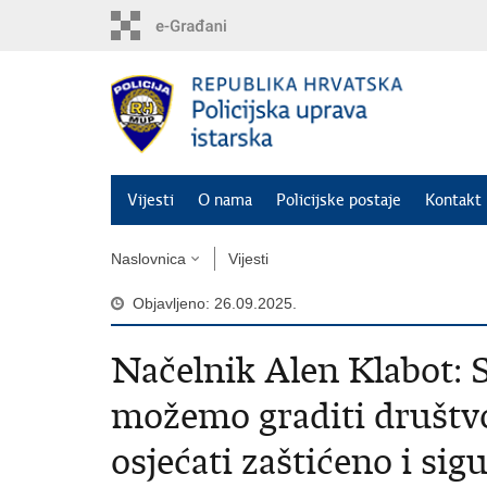
Preskoči
na
glavni
sadržaj
Vijesti
O nama
Policijske postaje
Kontakt 
Naslovnica
Vijesti
Objavljeno: 26.09.2025.
Načelnik Alen Klabot: 
možemo graditi društvo
osjećati zaštićeno i sig