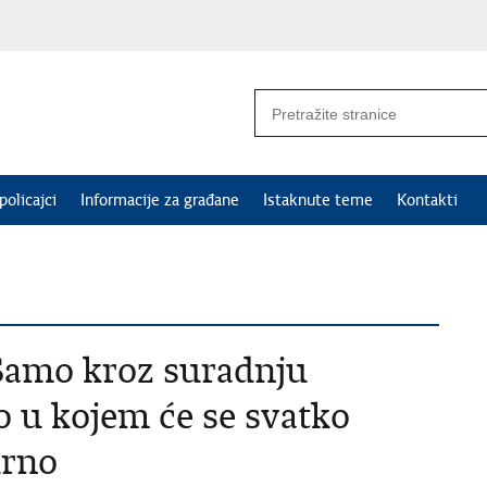
policajci
Informacije za građane
Istaknute teme
Kontakti
Samo kroz suradnju
 u kojem će se svatko
urno