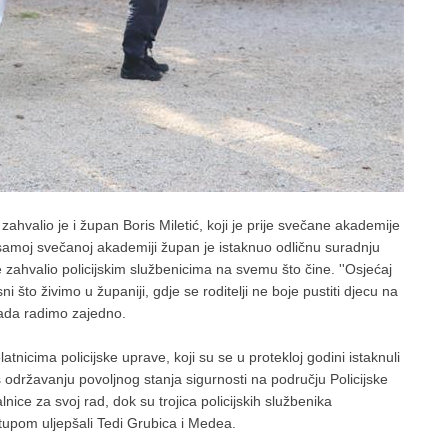
ahvalio je i župan Boris Miletić, koji je prije svečane akademije
a samoj svečanoj akademiji župan je istaknuo odličnu suradnju
 zahvalio policijskim službenicima na svemu što čine. ''Osjećaj
i što živimo u županiji, gdje se roditelji ne boje pustiti djecu na
kada radimo zajedno.
nicima policijske uprave, koji su se u protekloj godini istaknuli
s održavanju povoljnog stanja sigurnosti na području Policijske
nice za svoj rad, dok su trojica policijskih službenika
upom uljepšali Tedi Grubica i Medea.