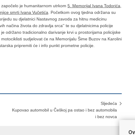
skoj započelo je humanitarnom utrkom
5. Memorijal Ivana Todorića
,
jice smrti Ivana Vučetića
. Početkom ovog tjedna održana su
 srijedu su djelatnici Nastavnog zavoda za hitnu medicinu
h načina života do zdravlja srca'' te su djelatnicima policije
er je održano tradicionalno darivanje krvi u prostorijama policijske
ski motociklisti sudjelovat će na Memorijalu Šime Buzov na Karolini
starska pripremiti će i info punkt prometne policije.
Sljedeća
Kupovao automobil u Češkoj pa ostao i bez automobila
i bez novca
Ov