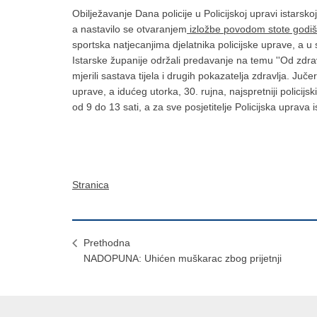
Obilježavanje Dana policije u Policijskoj upravi istar
a nastavilo se otvaranjem
izložbe povodom stote godišn
sportska natjecanjima djelatnika policijske uprave, a u
Istarske županije održali predavanje na temu ''Od zdravi
mjerili sastava tijela i drugih pokazatelja zdravlja. Juč
uprave, a idućeg utorka, 30. rujna, najspretniji policij
od 9 do 13 sati, a za sve posjetitelje Policijska uprava i
Stranica
Prethodna
NADOPUNA: Uhićen muškarac zbog prijetnji