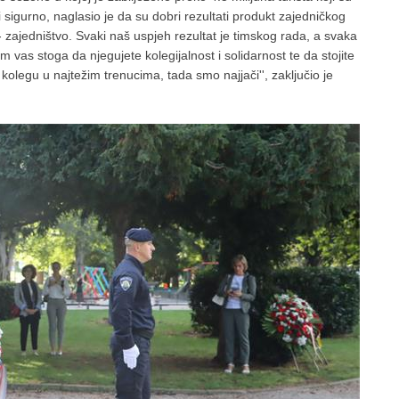
 sigurno, naglasio je da su dobri rezultati produkt zajedničkog
 - zajedništvo. Svaki naš uspjeh rezultat je timskog rada, a svaka
vas stoga da njegujete kolegijalnost i solidarnost te da stojite
legu u najtežim trenucima, tada smo najjači'', zaključio je