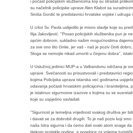
i počast policijskim službenicima koji su stradali prilikom
su načelnik policijske uprave Alen Klabot sa suradnicim
Siniša Gordić te predstavnici hrvatske vojske i udruga
U crkvi Sv. Pavla uslijedilo je misno slavlje koje su pre
Ilija Jakovljević. ''Posao policijskih službenika pun je
općim dobrom, sukladno našim mogućnostima dajemo d
za sve ono što činite, jer vaš - naš je poziv činiti dobro
Stoga se nemojte nikad umoriti u činjenu dobra'', istakn
U Uslužnoj jedinici MUP-a u Valbandonu održana je sveč
uprave. Svečanosti su prisustvovali i predstavnici regio
kojima Policijska uprava istarska već godinama uspješ
odavanja počasti hrvatskim policajcima i braniteljima, p
je istaknuo sigurnosne izazove s kojima su se susretali 
koje su uspješno savladali.
''Sigurnost je temeljna vrijednost svakog društva jer bi
i davati se za dobrobit drugih. To je naš poziv koji smo 
naša Istra sigurna i da ćemo dati svaki atom snage da t
tijekom protekle godine, a posebice za vrijeme turističk