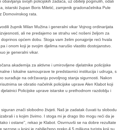
 obavljanja svojih policijskih zadaća, uz obitelji poginulih, odali
a, istarski župan Boris Miletić, zamjenik gradonačelnika Pule
 iz Domovinskog rata.
dvodili župnik Milan Mužina i generalni vikar Vojnog ordinarijata
 neizvjesnosti, ali ne predajemo se strahu već nošeni željom za
oprinos općem dobu. Stoga vam želim ponajprije reći hvala
, pa i onom koji je svojim djelima narušio vlastito dostojanstvo.
uo je generalni vikar.
ana akademija za aktivne i umirovljene djelatnike policijske
nalne i lokalne samouprave te predstavnici institucija i udruga, s
no surađuje na održavanju povoljnog stanja sigurnosti. Nakon
risutnima se obratio načelnik policijske uprave Alen Klabot koji
djelatnici Policijske uprave istarske u prethodnom razdoblju i
ti siguran znači slobodno živjeti. Naš je zadatak čuvati tu slobodu
izabrali i s kojim živimo. I stoga mi je drago što mogu reći da je
ako i ostane'', rekao je Klabot. Osvrnuvši se na dobre rezultate
e sezone u kojoj je zabilježeno preko 4.5 milijuna turista koji su