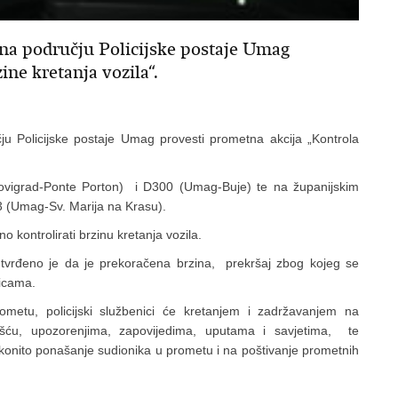
se na području Policijske postaje Umag
ine kretanja vozila“.
ju Policijske postaje Umag provesti prometna akcija „Kontrola
ovigrad-Ponte Porton) i D300 (Umag-Buje) te na županijskim
 (Umag-Sv. Marija na Krasu).
no kontrolirati brzinu kretanja vozila.
vrđeno je da je prekoračena brzina, prekršaj zbog kojeg se
icama.
ometu, policijski službenici će kretanjem i zadržavanjem na
ošću, upozorenjima, zapovijedima, uputama i savjetima, te
zakonito ponašanje sudionika u prometu i na poštivanje prometnih