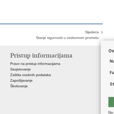
Sljedeća
Stanje sigurnosti u cestovnom prometu
Ov
Pristup informacijama
V
Nu
Pravo na pristup informacijama
Min
Savjetovanje
Sin
Fu
Zaštita osobnih podataka
Ud
Zapošljavanje
Dom
St
Školovanje
Pol
Muz
Zak
Cen
"Iv
Na 