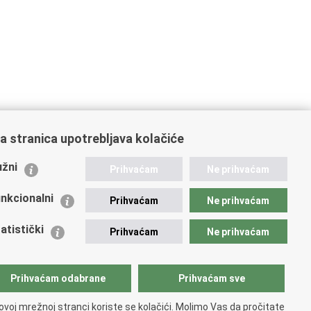
a stranica upotrebljava kolačiće
ažne poveznice
žni
Prihvaćam
Ne prihvaćam
istarstvo unutarnjih poslova
dikati
nkcionalni
Prihvaćam
Ne prihvaćam
ruge
 zdravlja MUP-a
atistički
Prihvaćam
Ne prihvaćam
icijska akademija
ej policije
lada policijske solidarnosti
Prihvaćam odabrane
Prihvaćam sve
tar za forenzična ispitivanja, istraživanja i vještačenja
an Vučetić"
ovoj mrežnoj stranci koriste se kolačići. Molimo Vas da pročitate