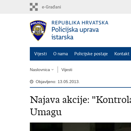
Preskoči
na
glavni
sadržaj
Vijesti
O nama
Policijske postaje
Kontakt 
Naslovnica
Vijesti
Objavljeno: 13.05.2013.
Najava akcije: "Kontrol
Umagu