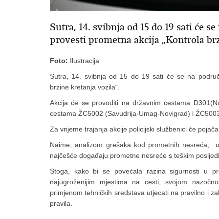
Sutra, 14. svibnja od 15 do 19 sati će 
provesti prometna akcija „Kontrola brz
Foto:
Ilustracija
Sutra, 14. svibnja od 15 do 19 sati će se na područ
brzine kretanja vozila“.
Akcija će se provoditi na državnim cestama D301(N
cestama ŽC5002 (Savudrija-Umag-Novigrad) i ŽC5003
Za vrijeme trajanja akcije policijski službenici će pojača
Naime, analizom grešaka kod prometnih nesreća, ut
najčešće događaju prometne nesreće s teškim posljed
Stoga, kako bi se povećala razina sigurnosti u pr
najugroženijim mjestima na cesti, svojom nazočn
primjenom tehničkih sredstava utjecati na pravilno i 
pravila.