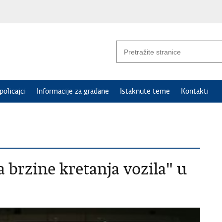
policajci
Informacije za građane
Istaknute teme
Kontakti
a brzine kretanja vozila" u