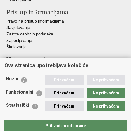
Pristup informacijama
Pravo na pristup informacijama
Savjetovanje
Zaštita osobnih podataka
Zapošljavanje
Školovanje
Važne poveznice
Ova stranica upotrebljava kolačiće
Ministarstvo unutarnjih poslova
Sindikati
Nužni
Prihvaćam
Ne prihvaćam
Udruge
Dom zdravlja MUP-a
Funkcionalni
Prihvaćam
Ne prihvaćam
Policijska akademija
Muzej policije
Statistički
Prihvaćam
Ne prihvaćam
Zaklada policijske solidarnosti
Centar za forenzična ispitivanja, istraživanja i vještačenja "Ivan
Vučetić"
Prihvaćam odabrane
Policijske uprave