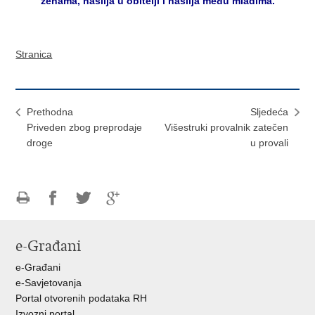
ženama, nasilja u obitelji i nasilja među mladima.
Stranica
Prethodna
Sljedeća
Priveden zbog preprodaje
Višestruki provalnik zatečen
droge
u provali
Ispiši
Podijeli
Podijeli
Podijeli
stranicu
na
na
na
e-Građani
Facebooku
Twitteru
Google
+
e-Građani
e-Savjetovanja
Portal otvorenih podataka RH
Izvozni portal