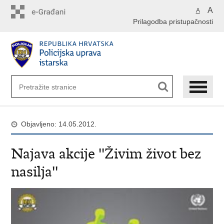
Preskoči
A
A
na
Prilagodba pristupačnosti
glavni
sadržaj
Objavljeno: 14.05.2012.
Najava akcije ''Živim život bez
nasilja''