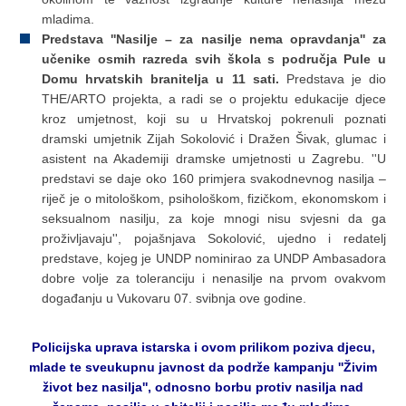
mladima.
Predstava ''Nasilje – za nasilje nema opravdanja'' za
učenike osmih razreda svih škola s područja Pule u
Domu hrvatskih branitelja u 11 sati.
Predstava je dio
THE/ARTO projekta, a radi se o projektu edukacije djece
kroz umjetnost, koji su u Hrvatskoj pokrenuli poznati
dramski umjetnik Zijah Sokolović i Dražen Šivak, glumac i
asistent na Akademiji dramske umjetnosti u Zagrebu. ''U
predstavi se daje oko 160 primjera svakodnevnog nasilja –
riječ je o mitološkom, psihološkom, fizičkom, ekonomskom i
seksualnom nasilju, za koje mnogi nisu svjesni da ga
proživljavaju'', pojašnjava Sokolović, ujedno i redatelj
predstave, kojeg je UNDP nominirao za UNDP Ambasadora
dobre volje za toleranciju i nenasilje na prvom ovakvom
događanju u Vukovaru 07. svibnja ove godine.
Policijska uprava istarska i ovom prilikom poziva djecu,
mlade te sveukupnu javnost da podrže kampanju ''Živim
život bez nasilja'', odnosno borbu protiv nasilja nad