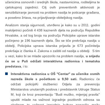
učenicima osnovnih i srednjih škola, nastavnicima, roditeljima te
cjelokupnoj zajednici. Cilj ovih preventivnih aktivnosti je
senzibiliziranje javnosti na problem nasilja te poticanje građana,
a posebno žrtava, na prijavljivanje obiteljskog nasilja.
Analizom stanja sigurnosti, utvrđeno je kako su u 2011. godini
maloljetnici počinili 4 438 kaznenih djela na području Republike
Hrvatske, a od tog broja na području Policijske uprave istarske
počinjeno je 196 kaznenih djela. Što se tiče prekršaja nasilja u
obitelji, Policijska uprava istarska prijavila je 673 počinitelja
prekršaja iz članka 4. Zakona o zaštiti od nasilja u obitelji. S tim
u vezi, kako bi se mlade upozorilo na problem nasilja,
u srijedu
će se u Puli održati interaktivna radionica i tematska
predstava
, i to:
Interaktivna radionica u OŠ ''Centar'' za učenike osmih
razreda škole s početkom u 9,50 sati.
Radionicu će
održati policijsKi službenici Odjela za prevenciju
Ministarstva unutarnjIh poslova i predstavnik Udruge Status
M, koji će kroz prezentaciju ''Budi muško, mijenjaj pravila''
uputiti mlade na važnost izgradnje pozitivnih odnosa sa
okolinom te važnost izgradnje kulture nenasilja mežu