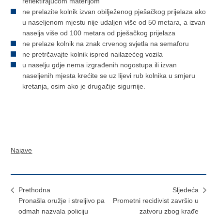
reflektirajućom materijom
ne prelazite kolnik izvan obilježenog pješačkog prijelaza ako
u naseljenom mjestu nije udaljen više od 50 metara, a izvan
naselja više od 100 metara od pješačkog prijelaza
ne prelaze kolnik na znak crvenog svjetla na semaforu
ne pretrčavajte kolnik ispred nailazećeg vozila
u naselju gdje nema izgrađenih nogostupa ili izvan
naseljenih mjesta krećite se uz lijevi rub kolnika u smjeru
kretanja, osim ako je drugačije sigurnije.
Najave
Prethodna
Sljedeća
Pronašla oružje i streljivo pa
Prometni recidivist završio u
odmah nazvala policiju
zatvoru zbog krađe