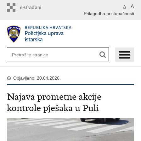
Preskoči
A
A
na
Prilagodba pristupačnosti
glavni
sadržaj
Objavljeno: 20.04.2026.
Najava prometne akcije
kontrole pješaka u Puli