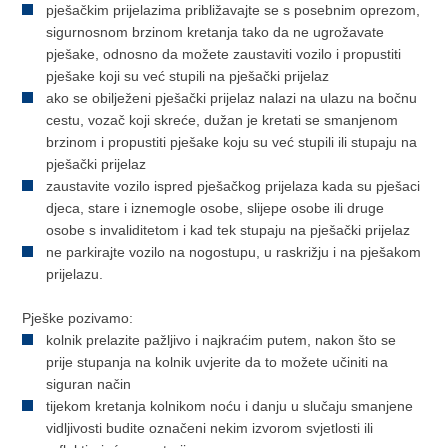
pješačkim prijelazima približavajte se s posebnim oprezom,
sigurnosnom brzinom kretanja tako da ne ugrožavate
pješake, odnosno da možete zaustaviti vozilo i propustiti
pješake koji su već stupili na pješački prijelaz
ako se obilježeni pješački prijelaz nalazi na ulazu na bočnu
cestu, vozač koji skreće, dužan je kretati se smanjenom
brzinom i propustiti pješake koju su već stupili ili stupaju na
pješački prijelaz
zaustavite vozilo ispred pješačkog prijelaza kada su pješaci
djeca, stare i iznemogle osobe, slijepe osobe ili druge
osobe s invaliditetom i kad tek stupaju na pješački prijelaz
ne parkirajte vozilo na nogostupu, u raskrižju i na pješakom
prijelazu.
Pješke pozivamo:
kolnik prelazite pažljivo i najkraćim putem, nakon što se
prije stupanja na kolnik uvjerite da to možete učiniti na
siguran način
tijekom kretanja kolnikom noću i danju u slučaju smanjene
vidljivosti budite označeni nekim izvorom svjetlosti ili