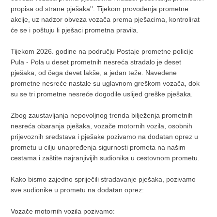
propisa od strane pješaka''. Tijekom provođenja prometne
akcije, uz nadzor obveza vozača prema pješacima, kontrolirat
će se i poštuju li pješaci prometna pravila.
Tijekom 2026. godine na području Postaje prometne policije
Pula - Pola u deset prometnih nesreća stradalo je deset
pješaka, od čega devet lakše, a jedan teže. Navedene
prometne nesreće nastale su uglavnom greškom vozača, dok
su se tri prometne nesreće dogodile uslijed greške pješaka.
Zbog zaustavljanja nepovoljnog trenda bilježenja prometnih
nesreća obaranja pješaka, vozače motornih vozila, osobnih
prijevoznih sredstava i pješake pozivamo na dodatan oprez u
prometu u cilju unapređenja sigurnosti prometa na našim
cestama i zaštite najranjivijih sudionika u cestovnom prometu.
Kako bismo zajedno spriječili stradavanje pješaka, pozivamo
sve sudionike u prometu na dodatan oprez:
Vozače motornih vozila pozivamo: