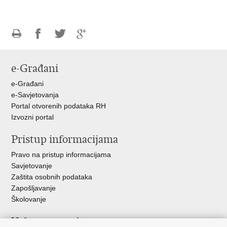
Ispiši
Podijeli
Podijeli
Podijeli
stranicu
na
na
na
e-Građani
Facebooku
Twitteru
Google
+
e-Građani
e-Savjetovanja
Portal otvorenih podataka RH
Izvozni portal
Pristup informacijama
Pravo na pristup informacijama
Savjetovanje
Zaštita osobnih podataka
Zapošljavanje
Školovanje
Važne poveznice