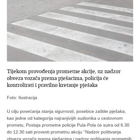
Tijekom provođenja prometne akcije, uz nadzor
obveza vozača prema pješacima, policija će
kontrolirati i pravilno kretanje pješaka
Foto: Ilustracija
U cilju povećanja stanja sigurnosti, posebice zaštite pješaka,
kao jedne od kategorija najranjivijih sudionika u cestovnom
prometu, Postaja prometne policije Pula-Pola će sutra od 6.30
do 12.30 sati provesti prometnu akciju ''Nadzor poštivanja
obveza vozača prema pješacima i nadzor poštivanja prometnih