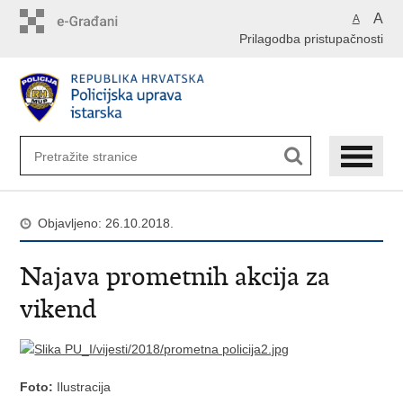
Preskoči
A
A
na
Prilagodba pristupačnosti
glavni
sadržaj
Objavljeno: 26.10.2018.
Najava prometnih akcija za
vikend
Foto:
Ilustracija