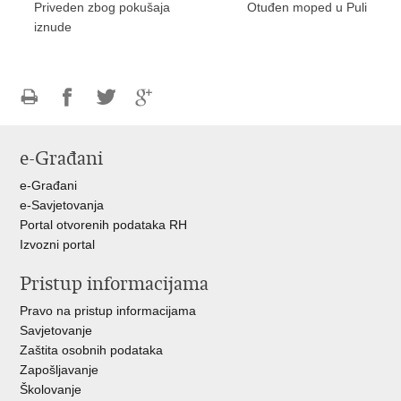
Priveden zbog pokušaja
Otuđen moped u Puli
iznude
Ispiši
Podijeli
Podijeli
Podijeli
stranicu
na
na
na
e-Građani
Facebooku
Twitteru
Google
+
e-Građani
e-Savjetovanja
Portal otvorenih podataka RH
Izvozni portal
Pristup informacijama
Pravo na pristup informacijama
Savjetovanje
Zaštita osobnih podataka
Zapošljavanje
Školovanje